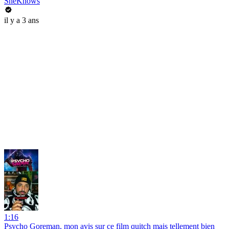
SheKnows
il y a 3 ans
1:16
Psycho Goreman, mon avis sur ce film quitch mais tellement bien