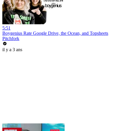
5:51
Boygenius Rate Google Drive, the Ocean, and Topsheets
Pitchfork
il y a 3 ans