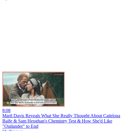
8:08
Maril Davis Reveals What She Really Thought About Caitríona
Balfe & Sam Heughan's Chemistry Test & How She'd Like
"Outlander" to End