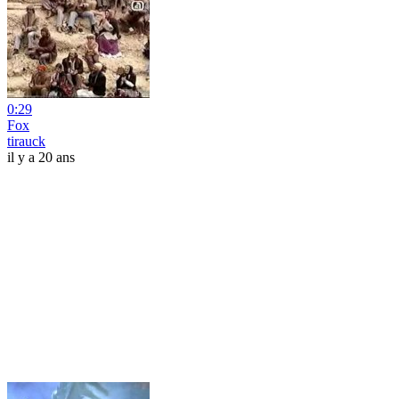
0:29
Fox
tirauck
il y a 20 ans