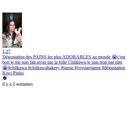
1:27
Dégustation des PAINS les plus ADORABLES au monde 😭c'est
bon je me suis fait avoir par la folie Chiikawa je suis trop fan mtn
😭#chiikawa #chiikawabakery #japon #voyagejapon #dégustation
Kiwi Pinku
il y a 2 semaines