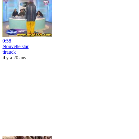
0:58
Nouvelle star
tirauck
il y a 20 ans