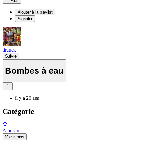
Plus
Ajouter à la playlist
Signaler
tirauck
Suivre
Bombes à eau
il y a 20 ans
Catégorie
🎈
Amusant
Voir moins