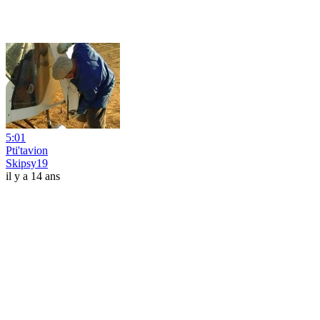
5:01
Pti'tavion
Skipsy19
il y a 14 ans