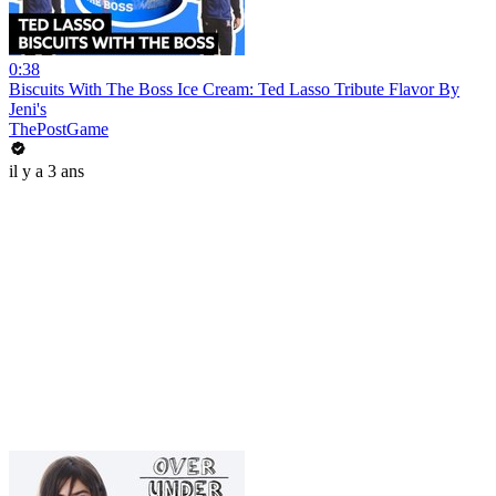
0:38
Biscuits With The Boss Ice Cream: Ted Lasso Tribute Flavor By
Jeni's
ThePostGame
il y a 3 ans