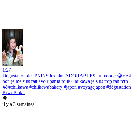
1:27
Dégustation des PAINS les plus ADORABLES au monde 😭c'est
bon je me suis fait avoir par la folie Chiikawa je suis trop fan mtn
😭#chiikawa #chiikawabakery #japon #voyagejapon #dégustation
Kiwi Pinku
il y a 3 semaines