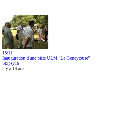
15:11
Inauguration d'une piste ULM "La Geneytouse"
Skipsy19
il y a 14 ans