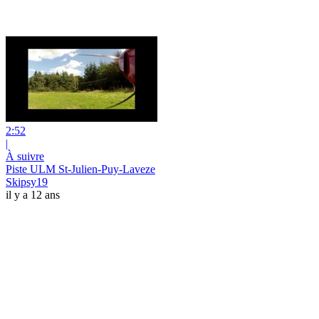
2:52
|
À suivre
Piste ULM St-Julien-Puy-Laveze
Skipsy19
il y a 12 ans