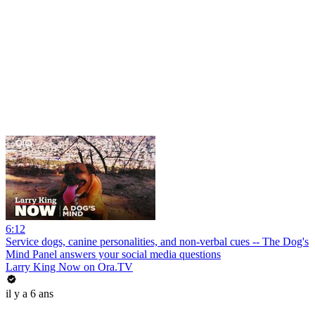
6:12
Service dogs, canine personalities, and non-verbal cues -- The Dog's
Mind Panel answers your social media questions
Larry King Now on Ora.TV
il y a 6 ans