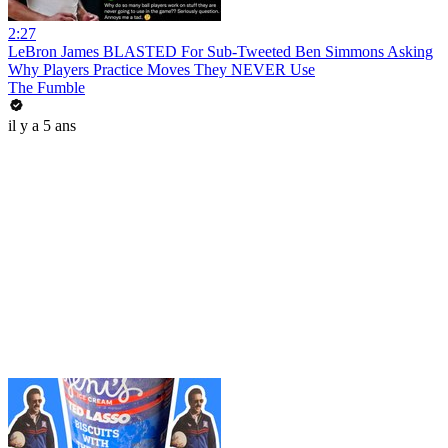
2:27
LeBron James BLASTED For Sub-Tweeted Ben Simmons Asking
Why Players Practice Moves They NEVER Use
The Fumble
il y a 5 ans