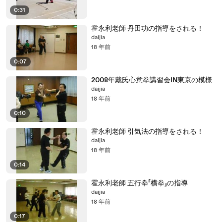
0:31
霍永利老師 丹田功の指導をされる！
daijia
18 年前
0:07
2008年戴氏心意拳講習会IN東京の模様
daijia
18 年前
0:10
霍永利老師 引気法の指導をされる！
daijia
18 年前
0:14
霍永利老師 五行拳「横拳」の指導
daijia
18 年前
0:17