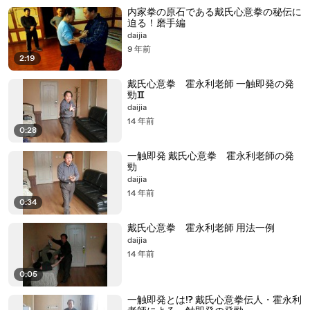
内家拳の原石である戴氏心意拳の秘伝に
迫る！磨手編
daijia
9 年前
2:19
戴氏心意拳 霍永利老師 一触即発の発
勁Ⅱ
daijia
14 年前
0:28
一触即発 戴氏心意拳 霍永利老師の発
勁
daijia
14 年前
0:34
戴氏心意拳 霍永利老師 用法一例
daijia
14 年前
0:05
一触即発とは!? 戴氏心意拳伝人・霍永利