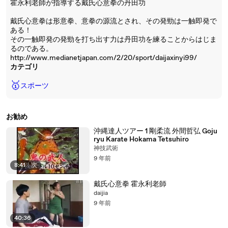
霍永利老師が指導する戴氏心意拳の丹田功
戴氏心意拳は形意拳、意拳の源流とされ、その発勁は一触即発で
ある！
その一触即発の発勁を打ち出す力は丹田功を練ることからはじま
るのである。
http://www.medianetjapan.com/2/20/sport/daijaxinyi99/
カテゴリ
🥇
スポーツ
お勧め
沖縄達人ツアー 1 剛柔流 外間哲弘 Goju
ryu Karate Hokama Tetsuhiro
神技武術
9 年前
8:41
|
次
戴氏心意拳 霍永利老師
daijia
9 年前
40:36