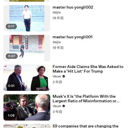
master huo yongli002
daijia
19 年前
0:17
master huo yongli001
daijia
19 年前
0:07
Former Aide Claims She Was Asked to
Make a ‘Hit List’ For Trump
Veuer
3 年前
0:51
Musk’s X Is ‘the Platform With the
Largest Ratio of Misinformation or
Disinformation’ Amongst All Social
Veuer
Media Platforms
3 年前
1:08
59 companies that are changing the