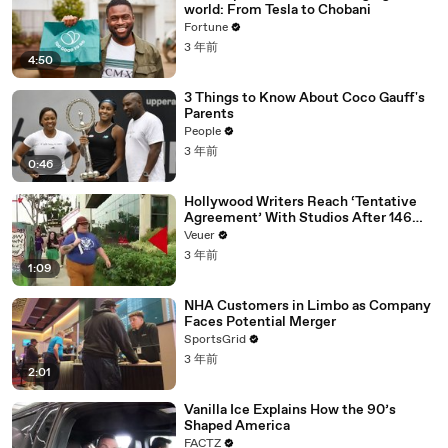
world: From Tesla to Chobani
Fortune
3 年前
4:50
3 Things to Know About Coco Gauff's
Parents
People
3 年前
0:46
Hollywood Writers Reach ‘Tentative
Agreement’ With Studios After 146
Day Strike
Veuer
3 年前
1:09
NHA Customers in Limbo as Company
Faces Potential Merger
SportsGrid
3 年前
2:01
Vanilla Ice Explains How the 90’s
Shaped America
FACTZ