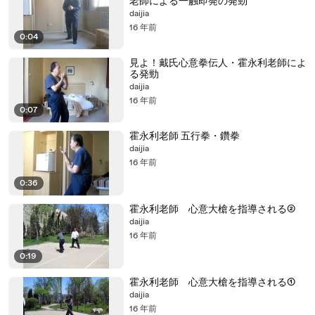
老師による一触即発の発勁
daijia
16 年前
0:04
見よ！戴氏心意拳伝人・霍永利老師によ
る発勁
daijia
16 年前
0:07
霍永利老師 五行拳・鑽拳
daijia
16 年前
0:36
霍永利老師 心意大槍を指導される②
daijia
16 年前
0:19
霍永利老師 心意大槍を指導される①
daijia
16 年前