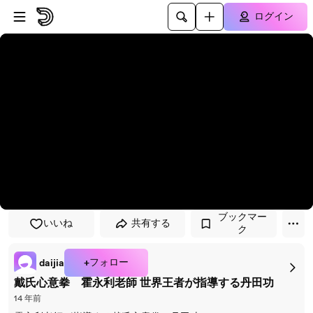
プレイヤーにスキップ
メインコンテンツにスキップ
ログイン
ブックマー
いいね
共有する
ク
+フォロー
daijia
戴氏心意拳 霍永利老師 世界王者が指導する丹田功
14 年前