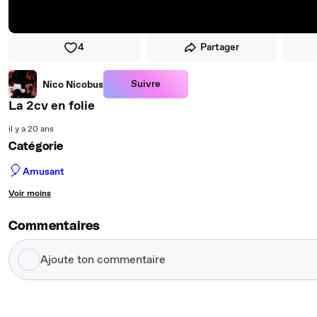
4
Partager
Suivre
Nico Nicobus
La 2cv en folie
il y a 20 ans
Catégorie
🎈
Amusant
Voir moins
Commentaires
Ajoute
ton
commentaire