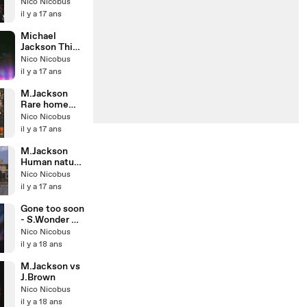
Gourin
Nico Nicobus
il y a 17 ans
Michael
Jackson This
Is It Trailer
Nico Nicobus
il y a 17 ans
M.Jackson
Rare home
movies
Nico Nicobus
il y a 17 ans
M.Jackson
Human nature
clip
Nico Nicobus
il y a 17 ans
Gone too soon
- S.Wonder &
Babyface
Nico Nicobus
il y a 18 ans
M.Jackson vs
J.Brown
Nico Nicobus
il y a 18 ans