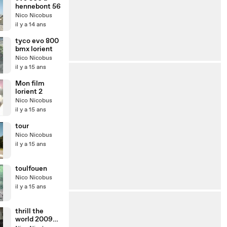
hennebont 56
Nico Nicobus
il y a 14 ans
tyco evo 800
bmx lorient
Nico Nicobus
il y a 15 ans
Mon film
lorient 2
Nico Nicobus
il y a 15 ans
tour
Nico Nicobus
il y a 15 ans
toulfouen
Nico Nicobus
il y a 15 ans
thrill the
world 2009