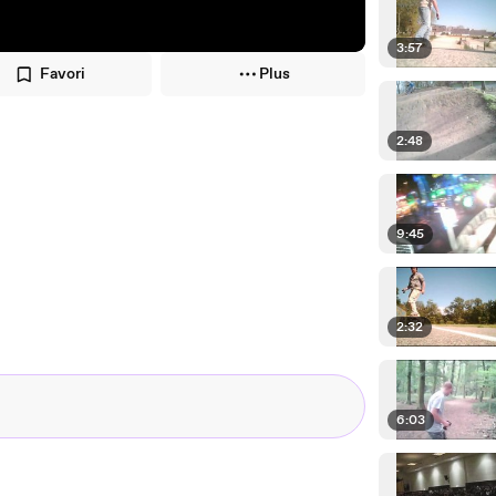
3:57
Favori
Plus
2:48
9:45
2:32
6:03