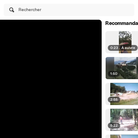
Rechercher
Recommanda
0:23
|
À suivre
1:50
2:55
5:22