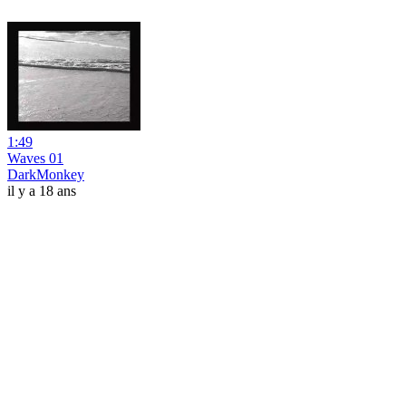
1:49
Waves 01
DarkMonkey
il y a 18 ans