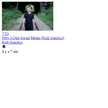
7:53
Why I Quit Social Media [Kult America]
Kult America
il y a 7 ans