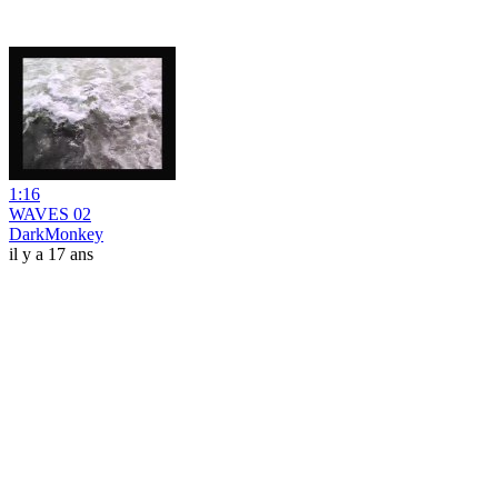
1:16
WAVES 02
DarkMonkey
il y a 17 ans