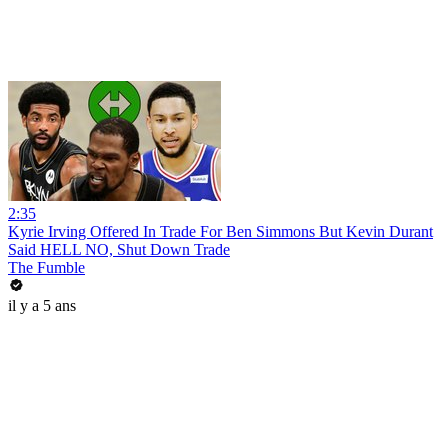
2:35
Kyrie Irving Offered In Trade For Ben Simmons But Kevin Durant
Said HELL NO, Shut Down Trade
The Fumble
il y a 5 ans