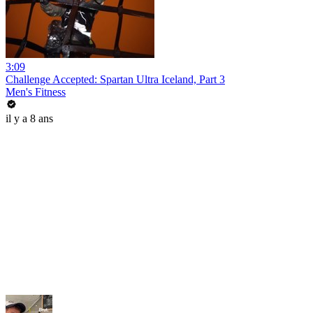
3:09
Challenge Accepted: Spartan Ultra Iceland, Part 3
Men's Fitness
il y a 8 ans