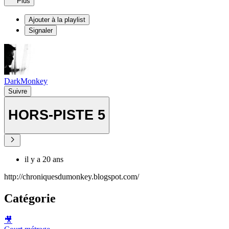
Plus
Ajouter à la playlist
Signaler
DarkMonkey
Suivre
HORS-PISTE 5
il y a 20 ans
http://chroniquesdumonkey.blogspot.com/
Catégorie
🎥