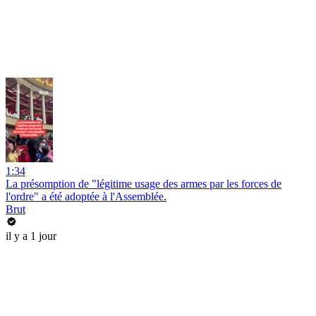
1:34
La présomption de "légitime usage des armes par les forces de
l'ordre" a été adoptée à l'Assemblée.
Brut
il y a 1 jour