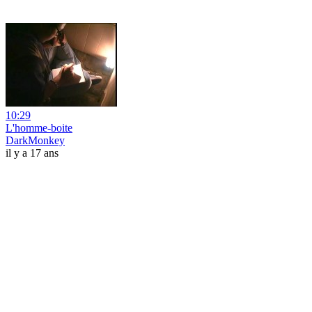
10:29
L'homme-boite
DarkMonkey
il y a 17 ans