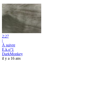
2:27
|
À suivre
E.k.o°1
DarkMonkey
il y a 16 ans