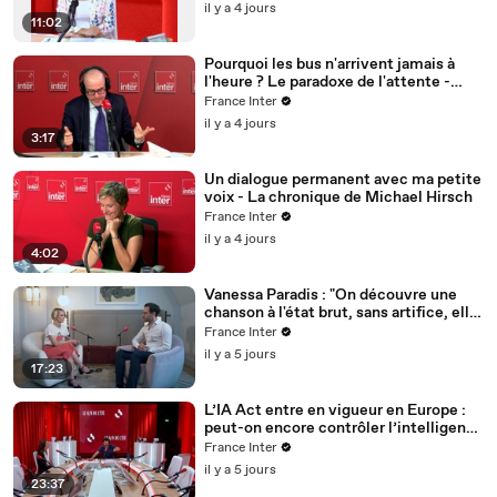
il y a 4 jours
11:02
Pourquoi les bus n'arrivent jamais à
l'heure ? Le paradoxe de l'attente -
Fabrizio Bucella
France Inter
il y a 4 jours
3:17
Un dialogue permanent avec ma petite
voix - La chronique de Michael Hirsch
France Inter
il y a 4 jours
4:02
Vanessa Paradis : "On découvre une
chanson à l'état brut, sans artifice, elle
est un peu fragile"
France Inter
il y a 5 jours
17:23
L’IA Act entre en vigueur en Europe :
peut-on encore contrôler l’intelligence
artificielle ?
France Inter
il y a 5 jours
23:37