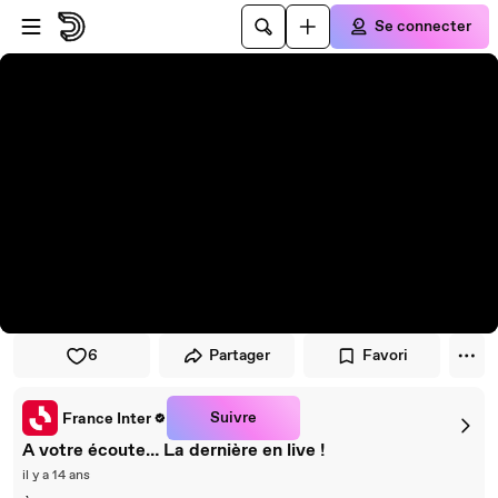
Passer au player
Passer au contenu principal
Se connecter
6
Partager
Favori
Suivre
France Inter
A votre écoute… La dernière en live !
il y a 14 ans