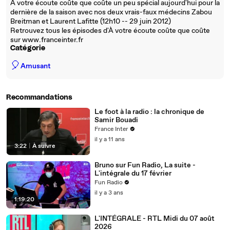
À votre écoute coûte que coûte un peu spécial aujourd'hui pour la
dernière de la saison avec nos deux vrais-faux médecins Zabou
Breitman et Laurent Lafitte (12h10 -- 29 juin 2012)
Retrouvez tous les épisodes d'À votre écoute coûte que coûte
sur www.franceinter.fr
Catégorie
🎈
Amusant
Recommandations
Le foot à la radio : la chronique de
Samir Bouadi
France Inter
il y a 11 ans
3:22
|
À suivre
Bruno sur Fun Radio, La suite -
L'intégrale du 17 février
Fun Radio
il y a 3 ans
1:19:20
L'INTÉGRALE - RTL Midi du 07 août
2026