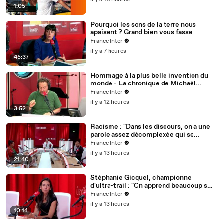
il y a 10 heures
1:05
Pourquoi les sons de la terre nous
apaisent ? Grand bien vous fasse
France Inter
il y a 7 heures
45:37
Hommage à la plus belle invention du
monde - La chronique de Michaël
Hirsch
France Inter
il y a 12 heures
3:52
Racisme : "Dans les discours, on a une
parole assez décomplexée qui se
structure et se banalise dans la
France Inter
société"
il y a 13 heures
21:40
Stéphanie Gicquel, championne
d'ultra-trail : "On apprend beaucoup sur
notre capacité à être exposé à la
France Inter
chaleur"
il y a 13 heures
10:14