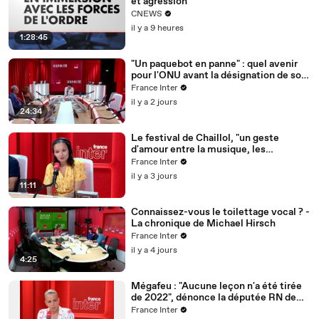
et agression
CNEWS
il y a 9 heures
1:28:45
"Un paquebot en panne" : quel avenir
pour l'ONU avant la désignation de son
prochain secrétaire général ?
France Inter
il y a 2 jours
24:34
Le festival de Chaillol, "un geste
d'amour entre la musique, les
paysages, les musiciens, les habitants"
France Inter
il y a 3 jours
11:11
Connaissez-vous le toilettage vocal ? -
La chronique de Michael Hirsch
France Inter
il y a 4 jours
4:25
Mégafeu : "Aucune leçon n'a été tirée
de 2022", dénonce la députée RN de
Gironde, Edwige Diaz
France Inter