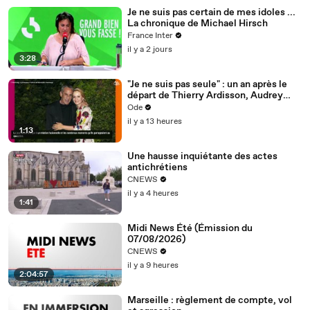
Je ne suis pas certain de mes idoles ...
La chronique de Michael Hirsch
France Inter
il y a 2 jours
3:28
"Je ne suis pas seule" : un an après le
départ de Thierry Ardisson, Audrey
Crespo-Mara fait le point sur la vie
Ode
sans lui
il y a 13 heures
1:13
Une hausse inquiétante des actes
antichrétiens
CNEWS
il y a 4 heures
1:41
Midi News Été (Émission du
07/08/2026)
CNEWS
il y a 9 heures
2:04:57
Marseille : règlement de compte, vol