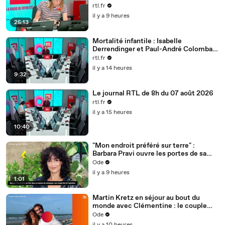
rtl.fr
il y a 9 heures
25:13
Mortalité infantile : Isabelle
Derrendinger et Paul-André Colombani
sont les invités de Vincent Derosier
rtl.fr
il y a 14 heures
9:32
Le journal RTL de 8h du 07 août 2026
rtl.fr
il y a 15 heures
10:40
"Mon endroit préféré sur terre" :
Barbara Pravi ouvre les portes de sa
maison du bonheur, achetée après
Ode
avoir été au RSA
il y a 9 heures
1:01
Martin Kretz en séjour au bout du
monde avec Clémentine : le couple
rejoint un lieu cher à Raïssa, la
Ode
compagne de Raphaël