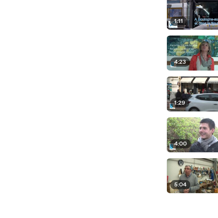
1:11
4:23
1:29
4:00
5:04