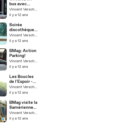
bus avec
Bou'Sol!
Vincent Verschoore
il y a 12 ans
Soirée
discothèque
avec TAL à
Vincent Verschoore
Hardelot
il y a 12 ans
BMag: Action
Parking!
Vincent Verschoore
il y a 12 ans
Les Boucles
de l'Espoir -
Intro
Vincent Verschoore
il y a 12 ans
BMag visite la
Samérienne
de Menuiserie
Vincent Verschoore
il y a 12 ans