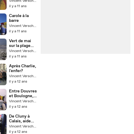
d'oeuvres
Vincent Verschoore
d'art au profit
il y a 11 ans
de RESF 71
Carole à la
barre
Vincent Verschoore
il y a 11 ans
Vert de mai
sur la plage
d'Ecault (62)
Vincent Verschoore
il y a 11 ans
Après Charlie,
l'enfer?
Vincent Verschoore
il y a 12 ans
Entre Douvres
et Boulogne,
23 novembre
Vincent Verschoore
2014
il y a 12 ans
De Cluny à
Calais, aide
aux migrants
Vincent Verschoore
il y a 12 ans