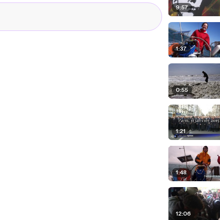
9:57
1:37
0:55
1:21
1:48
12:06