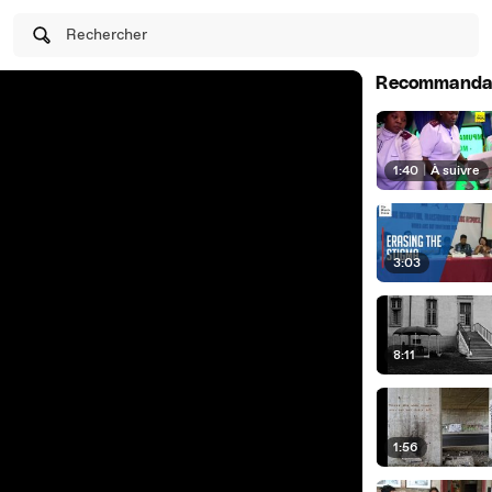
Rechercher
Recommanda
1:40
|
À suivre
3:03
8:11
1:56