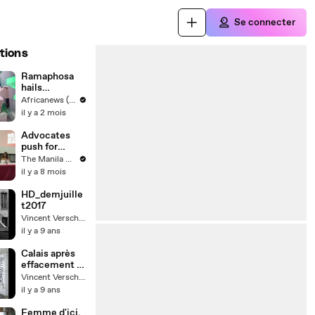
Se connecter
tions
Ramaphosa
hails
Lenacapavir
Africanews (in English)
roll out as
il y a 2 mois
turning point
in HIV fight
Advocates
push for
transformatio
The Manila Times
n in AIDS
il y a 8 mois
Response
HD_demjuille
t2017
Vincent Verschoore
il y a 9 ans
Calais après
effacement -
noyau doux
Vincent Verschoore
il y a 9 ans
Femme d'ici,