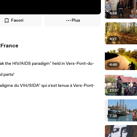
4:56
Favori
Plus
4:27
 France
eak the HIV/AIDS paradigm" held in Vers-Pont-du-
4:49
.
d parts!
radigme du VIH/SIDA" qui s'est tenue à Vers-Pont-
23:57
7:36