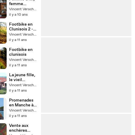
femme
d'ailleurs.
Vincent Verschoore
Présentation
il y a 10 ans
et teaser.
Footbike en
Clunisois 2 -
parcours
Vincent Verschoore
mixte
il y a 11 ans
Footbike en
clunisois
Vincent Verschoore
il y a 11 ans
La jeune fille,
le vieil
homme et les
Vincent Verschoore
graines
il y a 11 ans
Promenades
en Manche à
bord de Drago
Vincent Verschoore
il y a 11 ans
Vente aux
enchères