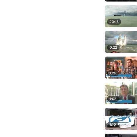
20:13
0:22
1:25
1:05
1:10