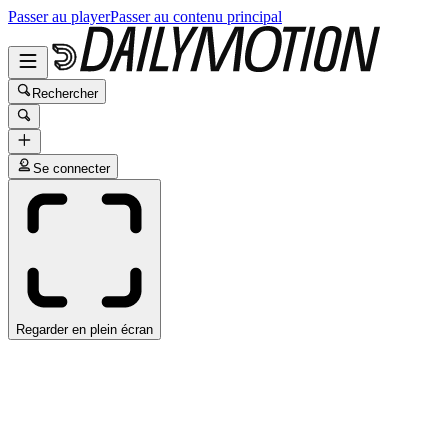
Passer au player
Passer au contenu principal
Rechercher
Se connecter
Regarder en plein écran