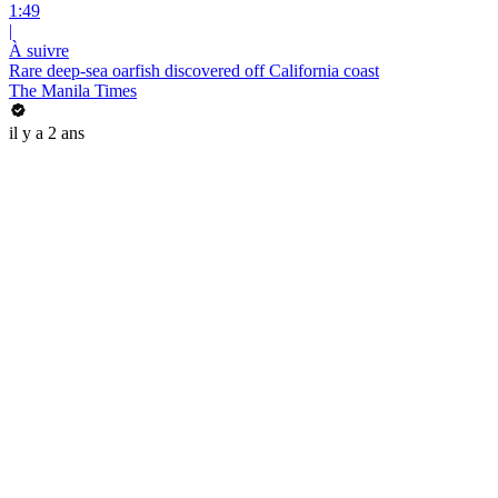
1:49
|
À suivre
Rare deep-sea oarfish discovered off California coast
The Manila Times
il y a 2 ans