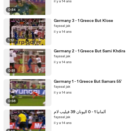
il y a 14 ans
0:54
Germany 3 - 1 Greece But Klose
fayssal jak
il y a 14 ans
1:12
Germany 2 - 1 Greece But Sami Khdira
fayssal jak
il y a 14 ans
0:51
Germany 1 - 1 Greece But Samars 55'
fayssal jak
il y a 14 ans
0:56
ألمانيا 1 - 0 اليونان 39 فيليب لام
fayssal jak
il y a 14 ans