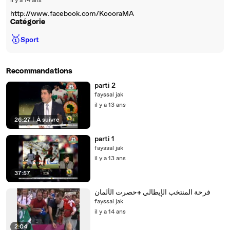
il y a 14 ans
http://www.facebook.com/KoooraMA
Catégorie
🥇
Sport
Recommandations
parti 2
fayssal jak
il y a 13 ans
26:27
|
À suivre
parti 1
fayssal jak
il y a 13 ans
37:57
فرحة المنتخب الإيطالي +حصرت الألمان
fayssal jak
il y a 14 ans
2:04