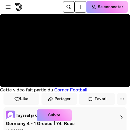
Passer au player
Passer au contenu principal
Se connecter
Cette vidéo fait partie du
Corner Football
Like
Partager
Favori
Suivre
fayssal jak
Germany 4 - 1 Greece | 74' Reus