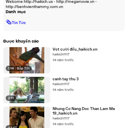
Welcome http://haikich.us - http://megamovie.vn -
http://benhvienthammy.com.vn
Danh mục
🗞
Tin Tức
Được khuyến cáo
Vẹt cười đểu_haikich.vn
haikich1117
14 năm trước
1:14
|
Sắp Tới
canh tay thu 3
haikich1117
14 năm trước
2:11
Nhung Co Nang Doc Than Lam Me
19_haikich.vn
haikich1117
14 năm trước