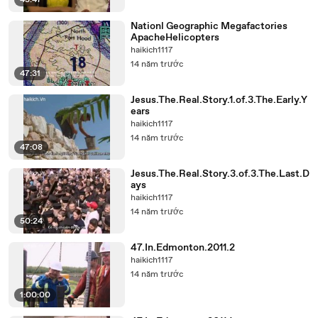
43:47
Nationl Geographic Megafactories
ApacheHelicopters
haikich1117
14 năm trước
47:31
Jesus.The.Real.Story.1.of.3.The.Early.Y
ears
haikich1117
14 năm trước
47:08
Jesus.The.Real.Story.3.of.3.The.Last.D
ays
haikich1117
14 năm trước
50:24
47.In.Edmonton.2011.2
haikich1117
14 năm trước
1:00:00