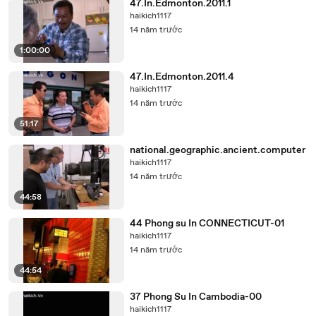
47.In.Edmonton.2011.1
haikich1117
14 năm trước
1:00:00
47.In.Edmonton.2011.4
haikich1117
14 năm trước
51:17
national.geographic.ancient.computer
haikich1117
14 năm trước
44:58
44 Phong su In CONNECTICUT-01
haikich1117
14 năm trước
44:54
37 Phong Su In Cambodia-00
haikich1117