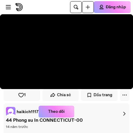
Đi đến trình phát
Đi đến nội dung chính
Đăng nhập
1
Chia sẻ
Dấu trang
Theo dõi
haikich1117
44 Phong su In CONNECTICUT-00
14 năm trước