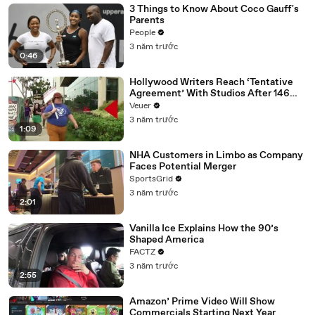
3 Things to Know About Coco Gauff's
Parents
People
3 năm trước
0:46
Hollywood Writers Reach ‘Tentative
Agreement’ With Studios After 146
Day Strike
Veuer
3 năm trước
1:09
NHA Customers in Limbo as Company
Faces Potential Merger
SportsGrid
3 năm trước
2:01
Vanilla Ice Explains How the 90’s
Shaped America
FACTZ
3 năm trước
2:55
Amazon’ Prime Video Will Show
Commercials Starting Next Year