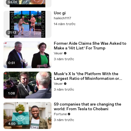
55:01
Uoc gi
haikich1117
14 năm trước
21:13
Former Aide Claims She Was Asked to
Make a ‘Hit List’ For Trump
Veuer
3 năm trước
0:51
Musk’s X Is ‘the Platform With the
Largest Ratio of Misinformation or
Disinformation’ Amongst All Social
Veuer
Media Platforms
3 năm trước
1:08
59 companies that are changing the
world: From Tesla to Chobani
Fortune
3 năm trước
4:50