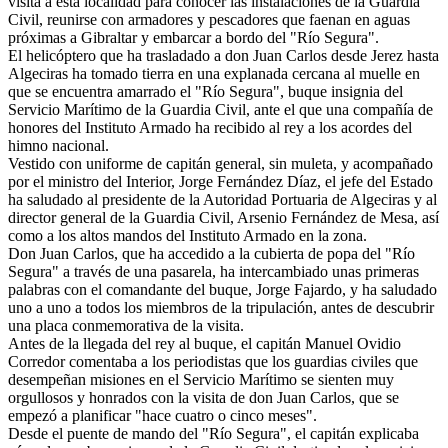
visita a esta localidad para conocer las instalaciones de la Guardia
Civil, reunirse con armadores y pescadores que faenan en aguas
próximas a Gibraltar y embarcar a bordo del "Río Segura".
El helicóptero que ha trasladado a don Juan Carlos desde Jerez hasta
Algeciras ha tomado tierra en una explanada cercana al muelle en
que se encuentra amarrado el "Río Segura", buque insignia del
Servicio Marítimo de la Guardia Civil, ante el que una compañía de
honores del Instituto Armado ha recibido al rey a los acordes del
himno nacional.
Vestido con uniforme de capitán general, sin muleta, y acompañado
por el ministro del Interior, Jorge Fernández Díaz, el jefe del Estado
ha saludado al presidente de la Autoridad Portuaria de Algeciras y al
director general de la Guardia Civil, Arsenio Fernández de Mesa, así
como a los altos mandos del Instituto Armado en la zona.
Don Juan Carlos, que ha accedido a la cubierta de popa del "Río
Segura" a través de una pasarela, ha intercambiado unas primeras
palabras con el comandante del buque, Jorge Fajardo, y ha saludado
uno a uno a todos los miembros de la tripulación, antes de descubrir
una placa conmemorativa de la visita.
Antes de la llegada del rey al buque, el capitán Manuel Ovidio
Corredor comentaba a los periodistas que los guardias civiles que
desempeñan misiones en el Servicio Marítimo se sienten muy
orgullosos y honrados con la visita de don Juan Carlos, que se
empezó a planificar "hace cuatro o cinco meses".
Desde el puente de mando del "Río Segura", el capitán explicaba