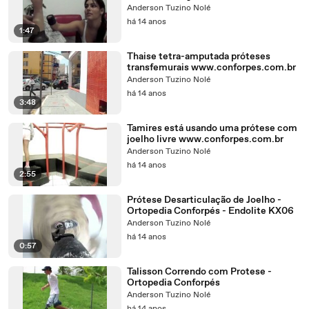
www.conforpes.com.br
Anderson Tuzino Nolé
há 14 anos
1:47
Thaise tetra-amputada próteses
transfemurais www.conforpes.com.br
Anderson Tuzino Nolé
há 14 anos
3:48
Tamires está usando uma prótese com
joelho livre www.conforpes.com.br
Anderson Tuzino Nolé
há 14 anos
2:55
Prótese Desarticulação de Joelho -
Ortopedia Conforpés - Endolite KX06
Anderson Tuzino Nolé
há 14 anos
0:57
Talisson Correndo com Protese -
Ortopedia Conforpés
Anderson Tuzino Nolé