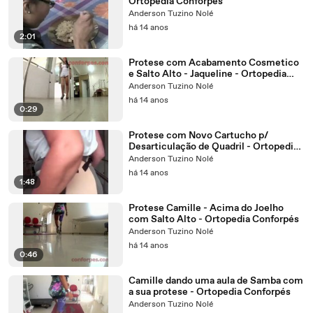
Ortopedia Conforpés
Anderson Tuzino Nolé
há 14 anos
2:01
Protese com Acabamento Cosmetico
e Salto Alto - Jaqueline - Ortopedia
Conforpés
Anderson Tuzino Nolé
há 14 anos
0:29
Protese com Novo Cartucho p/
Desarticulação de Quadril - Ortopedia
Conforpés
Anderson Tuzino Nolé
há 14 anos
1:48
Protese Camille - Acima do Joelho
com Salto Alto - Ortopedia Conforpés
Anderson Tuzino Nolé
há 14 anos
0:46
Camille dando uma aula de Samba com
a sua protese - Ortopedia Conforpés
Anderson Tuzino Nolé