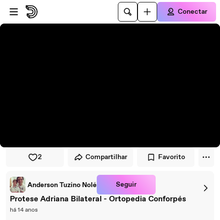
Pular para o player
Ir para o conteúdo principal
Conectar
2
Compartilhar
Favorito
Seguir
Anderson Tuzino Nolé
Protese Adriana Bilateral - Ortopedia Conforpés
há 14 anos