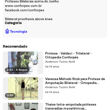
Próteses Bilaterais acima do Joelho
www.conforpes.com.br
facebook.com/conforpes
Bilateral prosthesis above knee
Categoria
🤖
Tecnologia
Recomendado
Protese - Valdeci - Trilateral -
Ortopedia Conforpés
Anderson Tuzino Nolé
há 14 anos
2:03
|
A Seguir
Vanessa Método Stub para Protese de
Amputação Bilateral - Ortopedia
Conforpés
Anderson Tuzino Nolé
há 14 anos
0:59
Thaise tetra-amputada próteses
transradias myoelétricas