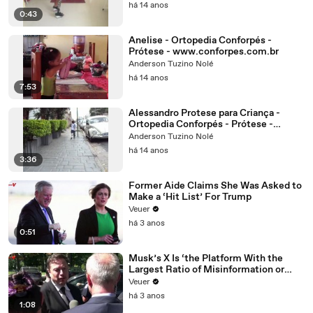
há 14 anos
0:43
Anelise - Ortopedia Conforpés -
Prótese - www.conforpes.com.br
Anderson Tuzino Nolé
há 14 anos
7:53
Alessandro Protese para Criança -
Ortopedia Conforpés - Prótese -
www.conforpes.com.br
Anderson Tuzino Nolé
há 14 anos
3:36
Former Aide Claims She Was Asked to
Make a ‘Hit List’ For Trump
Veuer
há 3 anos
0:51
Musk’s X Is ‘the Platform With the
Largest Ratio of Misinformation or
Disinformation’ Amongst All Social
Veuer
Media Platforms
há 3 anos
1:08