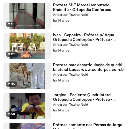
Protese MIE Marcel amputado -
Endolite - Ortopedia Conforpés
Anderson Tuzino Nolé
há 14 anos
2:18
Ivan - Capoeira - Prótese p/ Água-
Ortopedia Conforpés - Prótese -
www.conforpes.com.br
Anderson Tuzino Nolé
há 14 anos
3:09
Protese para desarticulação de quadril
bilateral Lucas www.conforpes.com.br
Anderson Tuzino Nolé
há 14 anos
2:35
Jorgina - Paciente Quadrilateral -
Ortopedia Conforpés - Prótese -
www.conforpes.com.br
Anderson Tuzino Nolé
há 14 anos
2:58
Prótese somente nas Pernas de Jorge -