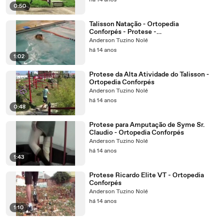
há 14 anos
0:50
Talisson Natação - Ortopedia
Conforpés - Protese -
www.conforpes.com.br
Anderson Tuzino Nolé
há 14 anos
1:02
Protese da Alta Atividade do Talisson -
Ortopedia Conforpés
Anderson Tuzino Nolé
há 14 anos
0:48
Protese para Amputação de Syme Sr.
Claudio - Ortopedia Conforpés
Anderson Tuzino Nolé
há 14 anos
1:43
Protese Ricardo Elite VT - Ortopedia
Conforpés
Anderson Tuzino Nolé
há 14 anos
1:10