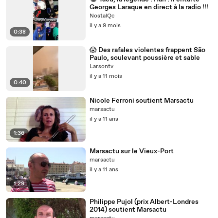
Georges Laraque en direct à la radio !!!
NostalQc
il y a 9 mois
0:38
😱 Des rafales violentes frappent São
Paulo, soulevant poussière et sable
Larsontv
il y a 11 mois
0:40
Nicole Ferroni soutient Marsactu
marsactu
il y a 11 ans
1:36
Marsactu sur le Vieux-Port
marsactu
il y a 11 ans
1:29
Philippe Pujol (prix Albert-Londres
2014) soutient Marsactu