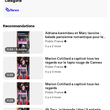
Catégorie
🗞
News
Recommandations
Adriana karembeu et Marc lavoine :
balade parisienne romantique pour les
deux amoureux
Public France
il y a 2 mois
0:24
|
À suivre
Marion Cotillard a captivé tous les
regards sur le tapis rouge de Cannes
Public France
il y a 3 mois
0:25
Marion Cotillard a captivé tous les
regards
Public France
il y a 3 mois
0:25
😂 Tacu, la légende ! Han ! Il entarte