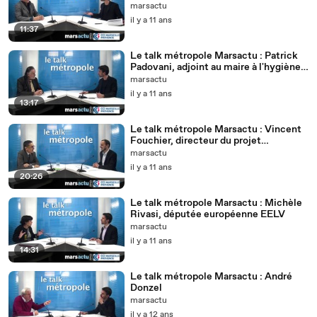
marsactu
il y a 11 ans
11:37
Le talk métropole Marsactu : Patrick
Padovani, adjoint au maire à l'hygiène,
la santé, et aux personnes handicapées
marsactu
il y a 11 ans
13:17
Le talk métropole Marsactu : Vincent
Fouchier, directeur du projet
métropolitain
marsactu
il y a 11 ans
20:26
Le talk métropole Marsactu : Michèle
Rivasi, députée européenne EELV
marsactu
il y a 11 ans
14:31
Le talk métropole Marsactu : André
Donzel
marsactu
il y a 12 ans