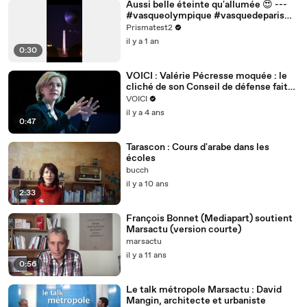
Aussi belle éteinte qu'allumée 😍 ---
#vasqueolympique #vasquedeparis
#placedelaconcorde #nikonz8 #l
Prismatest2
il y a 1 an
0:30
VOICI : Valérie Pécresse moquée : le
cliché de son Conseil de défense fait
mourir de rire les internautes
VOICI
il y a 4 ans
0:47
Tarascon : Cours d'arabe dans les
écoles
bucch
il y a 10 ans
2:33
François Bonnet (Mediapart) soutient
Marsactu (version courte)
marsactu
il y a 11 ans
0:56
Le talk métropole Marsactu : David
Mangin, architecte et urbaniste