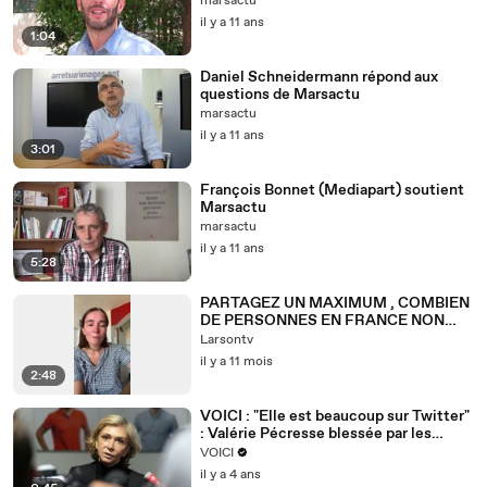
marsactu
il y a 11 ans
1:04
Daniel Schneidermann répond aux
questions de Marsactu
marsactu
il y a 11 ans
3:01
François Bonnet (Mediapart) soutient
Marsactu
marsactu
il y a 11 ans
5:28
PARTAGEZ UN MAXIMUM , COMBIEN
DE PERSONNES EN FRANCE NON
PAS EU JUSTICE ? RECONNUE
Larsontv
VICTIME ! DÉNONÇONS SES JUGES .
il y a 11 mois
2:48
VOICI : "Elle est beaucoup sur Twitter"
: Valérie Pécresse blessée par les
moqueries des internautes
VOICI
il y a 4 ans