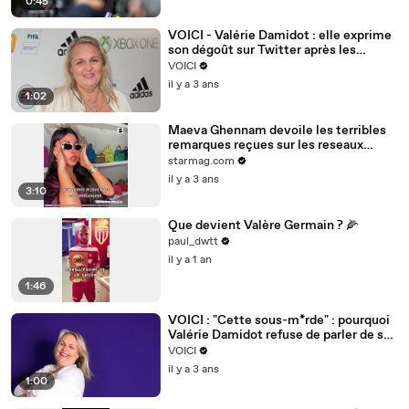
0:45
VOICI - Valérie Damidot : elle exprime
son dégoût sur Twitter après les
propos de Sylvain Maillard sur les SDF
VOICI
il y a 3 ans
1:02
Maeva Ghennam devoile les terribles
remarques reçues sur les reseaux
sociaux
starmag.com
il y a 3 ans
3:10
Que devient Valère Germain ? 🌽
paul_dwtt
il y a 1 an
1:46
VOICI : "Cette sous-m*rde" : pourquoi
Valérie Damidot refuse de parler de son
ex-mari dans son spectacle
VOICI
il y a 3 ans
1:00