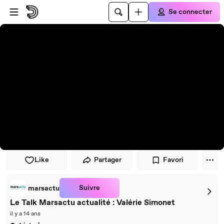
Passer au player
Passer au contenu principal
Se connecter
Like
Partager
Favori
Suivre
marsactu
Le Talk Marsactu actualité : Valérie Simonet
il y a 14 ans