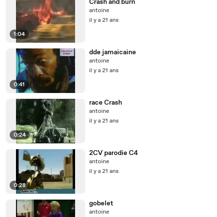
Crash and burn
antoine
il y a 21 ans
1:04
dde jamaicaine
antoine
il y a 21 ans
0:41
race Crash
antoine
il y a 21 ans
0:24
2CV parodie C4
antoine
il y a 21 ans
0:28
gobelet
antoine