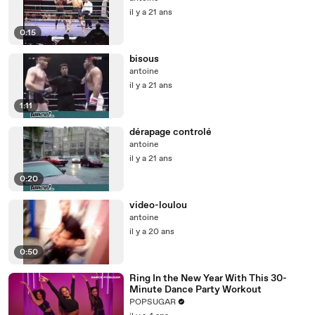
il y a 21 ans
0:15
bisous
antoine
il y a 21 ans
1:11
dérapage controlé
antoine
il y a 21 ans
0:20
video-loulou
antoine
il y a 20 ans
0:50
Ring In the New Year With This 30-
Minute Dance Party Workout
POPSUGAR