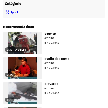
Catégorie
🥇
Sport
Recommandations
barmen
antoine
il y a 21 ans
2:33
|
À suivre
quelle descente!!!
antoine
il y a 21 ans
0:40
crevasse
antoine
il y a 21 ans
1:02