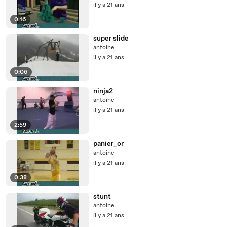
il y a 21 ans
0:16
super slide
antoine
il y a 21 ans
0:06
ninja2
antoine
il y a 21 ans
2:59
panier_or
antoine
il y a 21 ans
0:38
stunt
antoine
il y a 21 ans