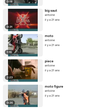
0:18
big saut
antoine
il y a 21 ans
0:31
moto
antoine
il y a 21 ans
1:15
piece
antoine
il y a 21 ans
2:23
moto figure
antoine
il y a 21 ans
0:35