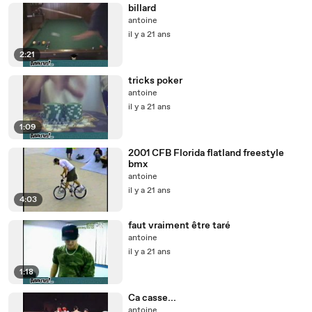
billard
antoine
il y a 21 ans
2:21
tricks poker
antoine
il y a 21 ans
1:09
2001 CFB Florida flatland freestyle
bmx
antoine
il y a 21 ans
4:03
faut vraiment être taré
antoine
il y a 21 ans
1:18
Ca casse...
antoine