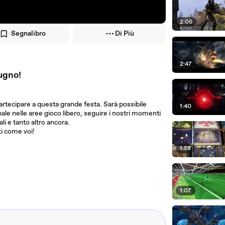
2:05
Segnalibro
Di Più
2:47
ugno!
rtecipare a questa grande festa. Sarà possibile
1:40
nale nelle aree gioco libero, seguire i nostri momenti
ali e tanto altro ancora.
ti come voi!
1:58
1:07