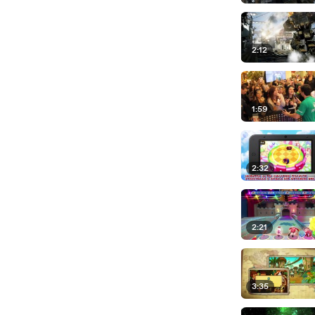
2:12
1:59
2:32
2:21
3:35