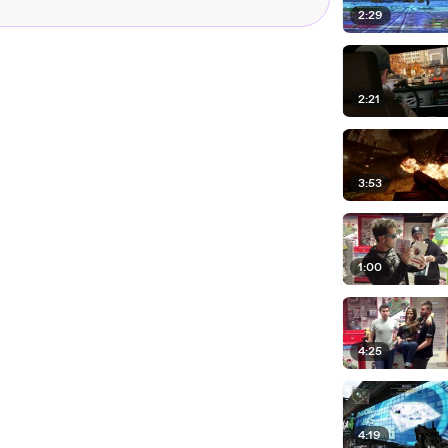
2:29
2:21
3:53
1:00
4:25
4:19