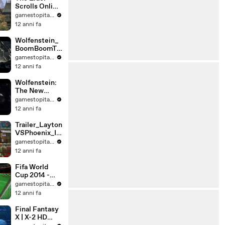
Scrolls Online
- War in
gamestopitalia
Cyrodiil - da
12 anni fa
Bethesda
Wolfenstein_
BoomBoomTr
ailerST_ITALY
gamestopitalia
_forTranscode
12 anni fa
Wolfenstein:
The New
Order -
gamestopitalia
Announce
12 anni fa
Trailer - da
Bethesda
Trailer_Layton
VSPhoenix_IT
_YT
gamestopitalia
12 anni fa
Fifa World
Cup 2014 -
Official Trailer
gamestopitalia
- da
12 anni fa
Electronic
Arts
Final Fantasy
X | X-2 HD