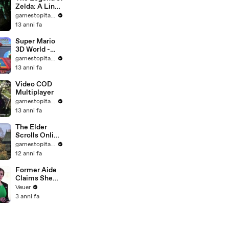
Zelda: A Link
Between
gamestopitalia
Worlds -
13 anni fa
Official Trailer
- da Nintendo
Super Mario
3D World -
Red Carpet
gamestopitalia
Completed
13 anni fa
Trailer - da
Nintendo
Video COD
Multiplayer
gamestopitalia
13 anni fa
The Elder
Scrolls Online
- Official
gamestopitalia
Trailer - da
12 anni fa
Bethesda
Former Aide
Claims She
Was Asked to
Veuer
Make a ‘Hit
3 anni fa
List’ For
Trump