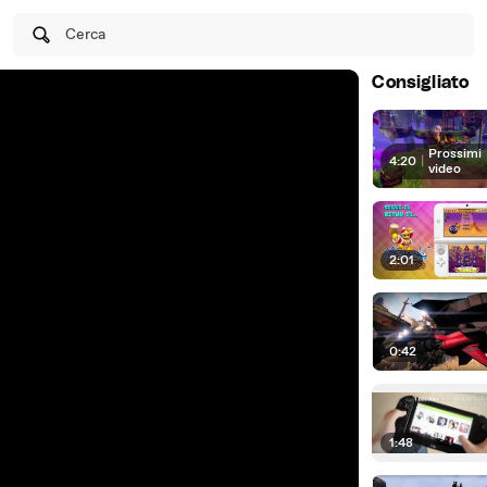
Cerca
Consigliato
Prossimi
4:20
|
video
2:01
0:42
1:48