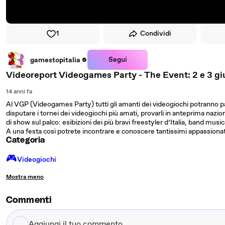
1
Condividi
Segui
gamestopitalia
Videoreport Videogames Party - The Event: 2 e 3 gi
14 anni fa
Al VGP (Videogames Party) tutti gli amanti dei videogiochi potranno pa
disputare i tornei dei videogiochi più amati, provarli in anteprima nazio
di show sul palco: esibizioni dei più bravi freestyler d’Italia, band music
A una festa così potrete incontrare e conoscere tantissimi appassiona
Categoria
🎮️
Videogiochi
Mostra meno
Commenti