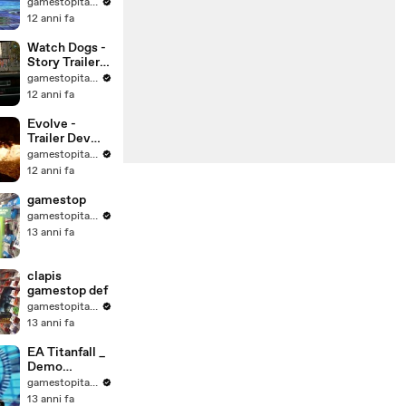
Remaster -
gamestopitalia
Launch Story
12 anni fa
Trailer - da
Sqaure-Enix
Watch Dogs -
Story Trailer -
da Ubisoft
gamestopitalia
12 anni fa
Evolve -
Trailer Dev
Diary - da 2K
gamestopitalia
Games
12 anni fa
gamestop
gamestopitalia
13 anni fa
clapis
gamestop def
gamestopitalia
13 anni fa
EA Titanfall _
Demo
Gameplay
gamestopitalia
Ufficiale
13 anni fa