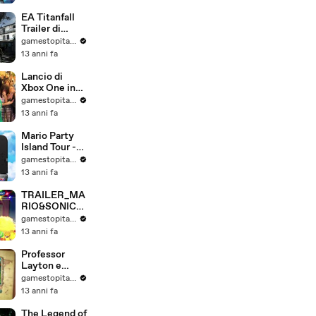
Gamescom
(HD-720p)
EA Titanfall
Trailer di
Annuncio E3
gamestopitalia
2013
13 anni fa
(Ufficiale)
(HD)
Lancio di
Xbox One in
collaborazion
gamestopitalia
e con
13 anni fa
Gamestop ed
Emis Killa
Mario Party
Island Tour -
Official Trailer
gamestopitalia
- da Nintendo
13 anni fa
TRAILER_MA
RIO&SONIC_I
T
gamestopitalia
13 anni fa
Professor
Layton e
l'eredità degli
gamestopitalia
Aslant -
13 anni fa
Official Trailer
- da Nintendo
The Legend of