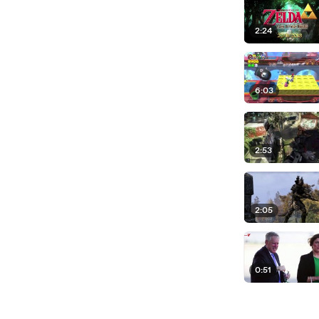
2:24
6:03
2:53
2:05
0:51