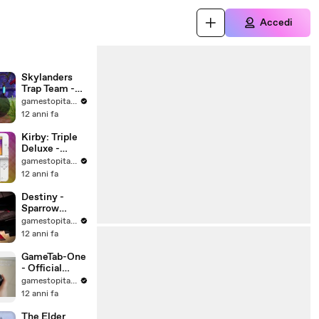
Accedi
Skylanders
Trap Team -
MagicCrystal
gamestopitalia
Reveal Trailer
12 anni fa
- da
Activision
Kirby: Triple
Deluxe -
Newcomers
gamestopitalia
Trailer - da
12 anni fa
Nintendo
Destiny -
Sparrow
Trailer - da
gamestopitalia
Activision
12 anni fa
GameTab-One
- Official
Trailer - da
gamestopitalia
BigBen
12 anni fa
Interactive
The Elder