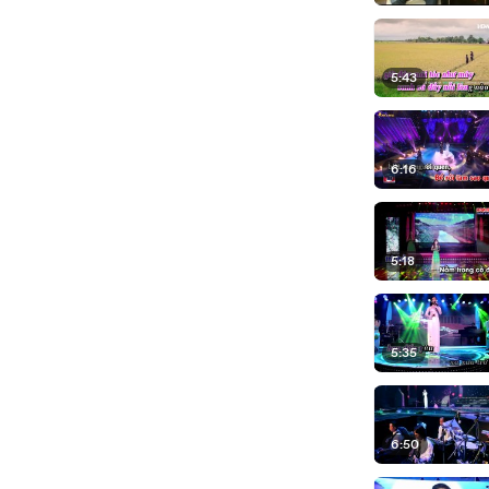
5:43
6:16
5:18
5:35
6:50