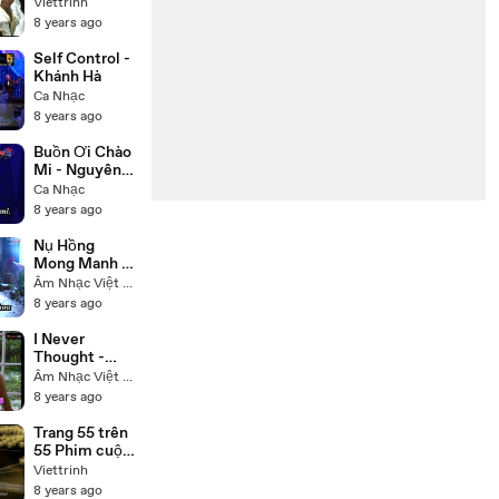
đời Đức Phật
Viettrinh
Thích Ca
8 years ago
(Buddha) trọn
bộ 55 tập lồng
Self Control -
tiếng
Khánh Hà
Ca Nhạc
8 years ago
Buồn Ơi Chào
Mi - Nguyên
Hưng
Ca Nhạc
8 years ago
Nụ Hồng
Mong Manh -
Tú Quyên
Âm Nhạc Việt Nam
8 years ago
I Never
Thought -
Nhạc Ngoại -
Âm Nhạc Việt Nam
Trish Thùy
8 years ago
Trang
Trang 55 trên
55 Phim cuộc
đời Đức Phật
Viettrinh
Thích Ca
8 years ago