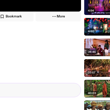
4:54
Bookmark
More
4:50
36:45
33:57
40:03