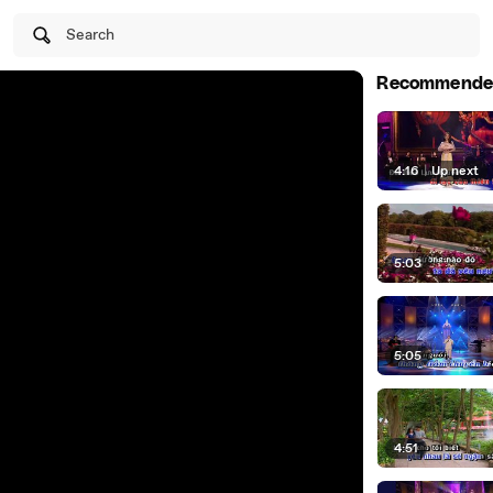
Search
Recommende
4:16
|
Up next
5:03
5:05
4:51