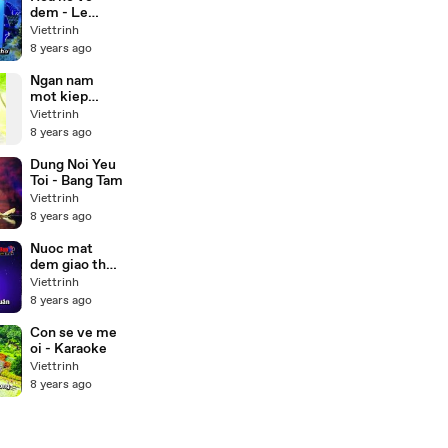
dem - Le
quyen
Viettrinh
Karaoke
8 years ago
Ngan nam
mot kiep
nguoi
Viettrinh
8 years ago
Dung Noi Yeu
Toi - Bang Tam
Viettrinh
8 years ago
Nuoc mat
dem giao thua
- Karaoke
Viettrinh
8 years ago
Con se ve me
oi - Karaoke
Viettrinh
8 years ago