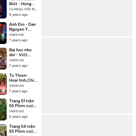
Biệt - Hùng
Linh Hoàng
Ca Nhạc Việt Nam
Lan
8 years ago
Anh Em - Dan
Nguyen Y
Phung
Viettrinh
7 years ago
Bai hoc nho
doi - Việt
Hương, Chí
Viettrinh
Tài, Thúy Nga,
7 years ago
Hoài Tâm
Tu Thien-
Hoai linh,Chi
tai,Trung
Viettrinh
Dan,Thuy
7 years ago
Phuong
Trang 51 trên
55 Phim cuộc
đời Đức Phật
Viettrinh
Thích Ca
8 years ago
(Buddha) trọn
bộ 55 tập lồng
Trang 54 trên
tiếng
55 Phim cuộc