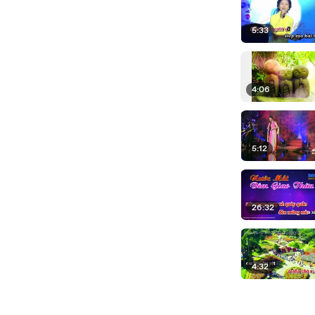
5:33
4:06
5:12
26:32
4:32