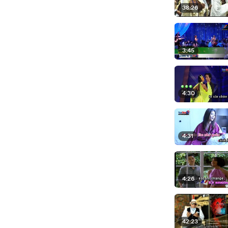
38:26
3:45
4:30
4:31
4:26
42:23