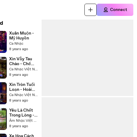
Connect
d
Xuân Muộn -
Mỹ Huyền
Ca Nhạc
8 years ago
Xin Vẫy Tau
Chào - Chế
Linh
Ca Nhạc Việt Nam
8 years ago
Xin Tròn Tuổi
Loạn - Hoài
Linh Trường
Ca Nhạc Việt Nam
Vũ
8 years ago
Yêu Là Chết
Trong Lòng -
Hạ Vy
Âm Nhạc Việt Nam
8 years ago
Xe Hoa Cách