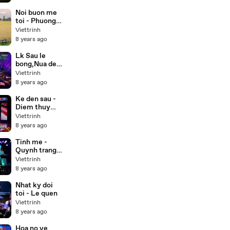
(Buddha) lồng
tiếng 55 tập
Noi buon me
trọn bộ
toi - Phuong
my chi,Thuy
Viettrinh
duong Beat
8 years ago
Lk Sau le
bong,Nua dem
ngoai pho -
Viettrinh
Cong
8 years ago
nghia,Thien
nhan Karaoke
Ke den sau -
Diem thuy
Karaoke
Viettrinh
8 years ago
Tinh me -
Quynh trang (
Karaoke Beat
Viettrinh
)
8 years ago
Nhat ky doi
toi - Le quen
Viettrinh
8 years ago
Hoa no ve