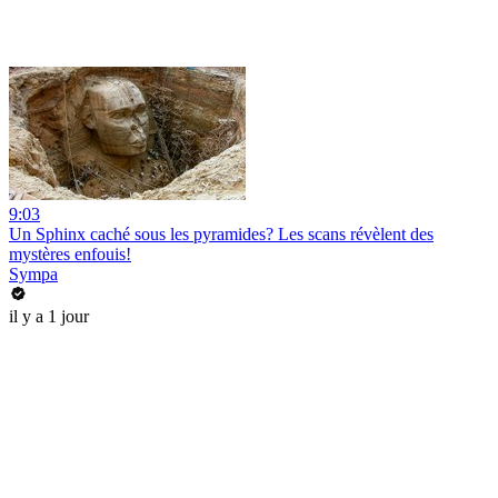
9:03
Un Sphinx caché sous les pyramides? Les scans révèlent des
mystères enfouis!
Sympa
il y a 1 jour