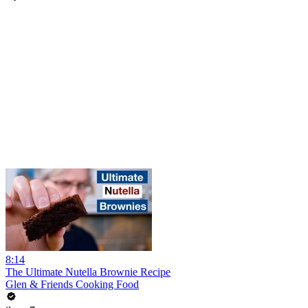
8:14
The Ultimate Nutella Brownie Recipe
Glen & Friends Cooking Food