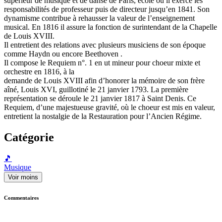
supérieur de musique et de danse de Paris, école où il exerce les
responsabilités de professeur puis de directeur jusqu’en 1841. Son
dynamisme contribue à rehausser la valeur de l’enseignement
musical. En 1816 il assure la fonction de surintendant de la Chapelle
de Louis XVIII.
Il entretient des relations avec plusieurs musiciens de son époque
comme Haydn ou encore Beethoven .
Il compose le Requiem n°. 1 en ut mineur pour choeur mixte et
orchestre en 1816, à la
demande de Louis XVIII afin d’honorer la mémoire de son frère
aîné, Louis XVI, guillotiné le 21 janvier 1793. La première
représentation se déroule le 21 janvier 1817 à Saint Denis. Ce
Requiem, d’une majestueuse gravité, où le choeur est mis en valeur,
entretient la nostalgie de la Restauration pour l’Ancien Régime.
Catégorie
🎵
Musique
Voir moins
Commentaires