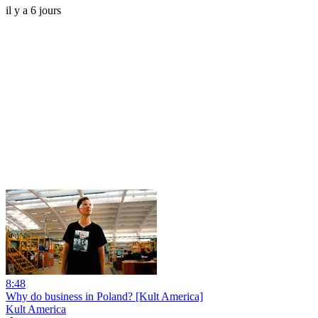
il y a 6 jours
8:48
Why do business in Poland? [Kult America]
Kult America