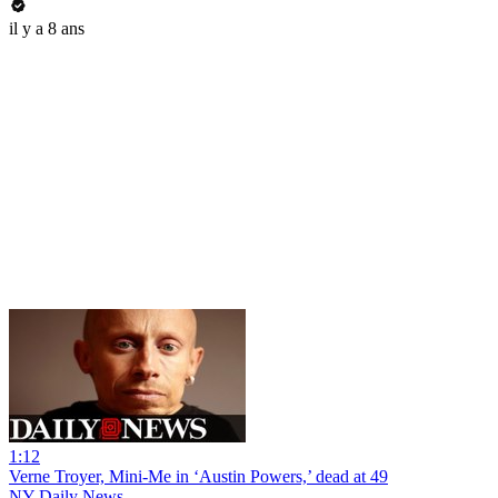
il y a 8 ans
1:12
Verne Troyer, Mini-Me in ‘Austin Powers,’ dead at 49
NY Daily News