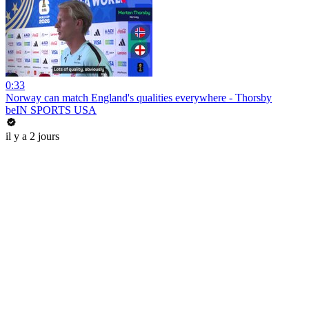
0:33
Norway can match England's qualities everywhere - Thorsby
beIN SPORTS USA
il y a 2 jours