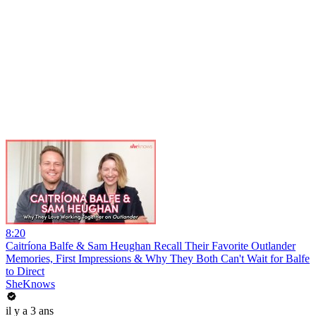
8:20
Caitríona Balfe & Sam Heughan Recall Their Favorite Outlander
Memories, First Impressions & Why They Both Can't Wait for Balfe
to Direct
SheKnows
il y a 3 ans