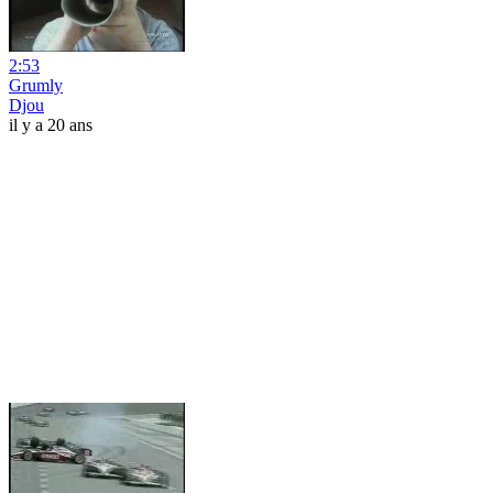
2:53
Grumly
Djou
il y a 20 ans