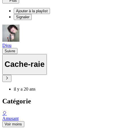
Plus
Ajouter à la playlist
Signaler
Djou
Suivre
Cache-raie
il y a 20 ans
Catégorie
🎈
Amusant
Voir moins