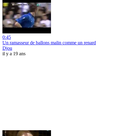
0:45
Un ramasseur de ballons malin comme un renard
Djou
il y a 19 ans