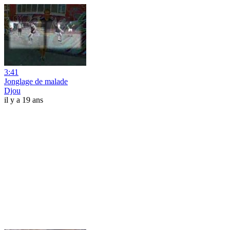
3:41
Jonglage de malade
Djou
il y a 19 ans