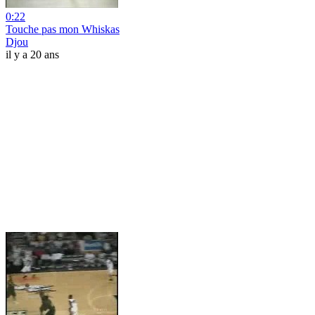
0:22
Touche pas mon Whiskas
Djou
il y a 20 ans