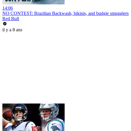
14:06
NO CONTEST: Brazilian Backwash, bikinis, and budgie smugglers
Red Bull
il y a 8 ans