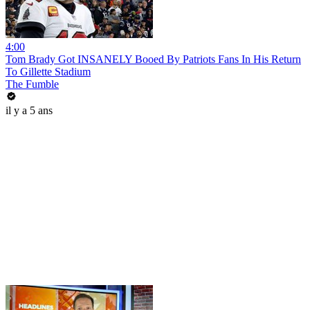
4:00
Tom Brady Got INSANELY Booed By Patriots Fans In His Return
To Gillette Stadium
The Fumble
il y a 5 ans