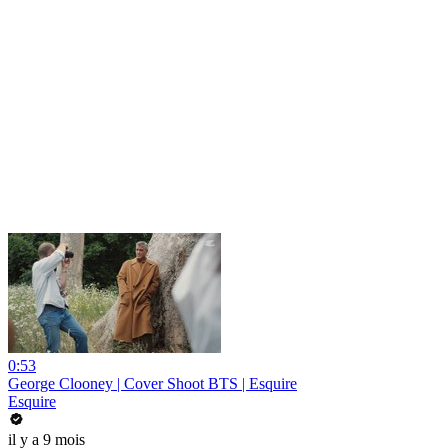
0:53
George Clooney | Cover Shoot BTS | Esquire
Esquire
il y a 9 mois