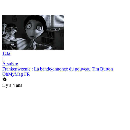
1:32
|
À suivre
Frankenweenie : La bande-annonce du nouveau Tim Burton
OhMyMag FR
il y a 4 ans