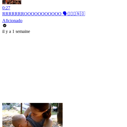
0:27
RRRRRRROOOOOOOOOOO 🗣️🚣🏻‍♂️🇳🇴
Aficionado
il y a 1 semaine