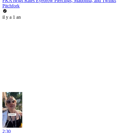
FKA twigs Rates Eyebrow Piercings, Madonna, and Twinks
Pitchfork
il y a 1 an
2:30