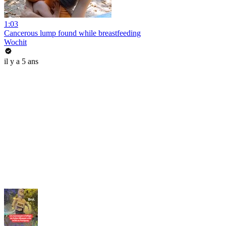
1:03
Cancerous lump found while breastfeeding
Wochit
il y a 5 ans