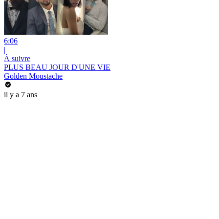
6:06
|
À suivre
PLUS BEAU JOUR D'UNE VIE
Golden Moustache
il y a 7 ans