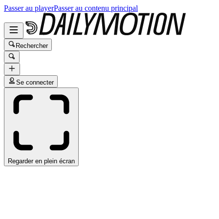
Passer au player
Passer au contenu principal
Rechercher
Se connecter
Regarder en plein écran