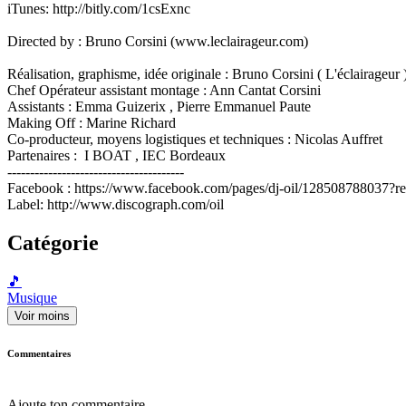
iTunes: http://bitly.com/1csExnc
Directed by : Bruno Corsini (www.leclairageur.com)
Réalisation, graphisme, idée originale : Bruno Corsini ( L'éclairageur 
Chef Opérateur assistant montage : Ann Cantat Corsini
Assistants : Emma Guizerix , Pierre Emmanuel Paute
Making Off : Marine Richard
Co-producteur, moyens logistiques et techniques : Nicolas Auffret
Partenaires : I BOAT , IEC Bordeaux
---------------------------------------
Facebook : https://www.facebook.com/pages/dj-oil/128508788037?re
Label: http://www.discograph.com/oil
Catégorie
🎵
Musique
Voir moins
Commentaires
Ajoute ton commentaire