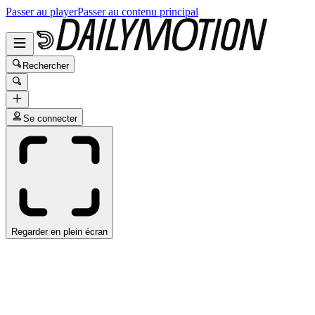
Passer au player
Passer au contenu principal
Rechercher
Se connecter
Regarder en plein écran