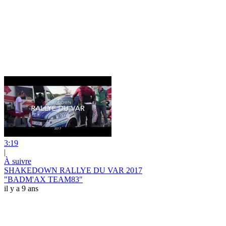
3:19
|
À suivre
SHAKEDOWN RALLYE DU VAR 2017
"BADM'AX TEAM83"
il y a 9 ans