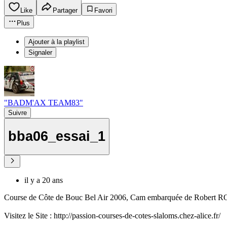
Like
Partager
Favori
Plus
Ajouter à la playlist
Signaler
"BADM'AX TEAM83"
Suivre
bba06_essai_1
il y a 20 ans
Course de Côte de Bouc Bel Air 2006, Cam embarquée de Robert RO
Visitez le Site : http://passion-courses-de-cotes-slaloms.chez-alice.fr/