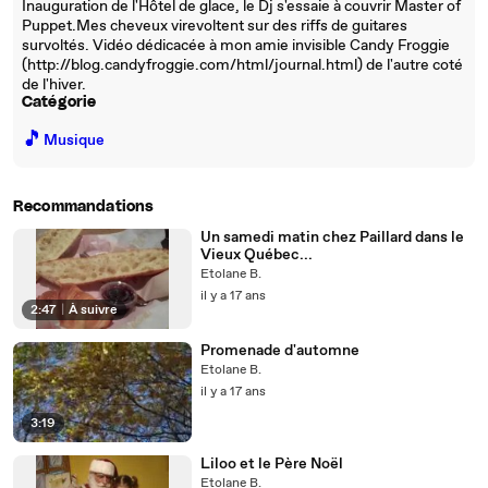
Inauguration de l'Hôtel de glace, le Dj s'essaie à couvrir Master of
Puppet.Mes cheveux virevoltent sur des riffs de guitares
survoltés. Vidéo dédicacée à mon amie invisible Candy Froggie
(http://blog.candyfroggie.com/html/journal.html) de l'autre coté
de l'hiver.
Catégorie
🎵
Musique
Recommandations
Un samedi matin chez Paillard dans le
Vieux Québec...
Etolane B.
il y a 17 ans
2:47
|
À suivre
Promenade d'automne
Etolane B.
il y a 17 ans
3:19
Liloo et le Père Noël
Etolane B.