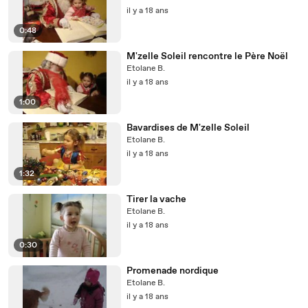
il y a 18 ans
0:48
M'zelle Soleil rencontre le Père Noël
Etolane B.
il y a 18 ans
1:00
Bavardises de M'zelle Soleil
Etolane B.
il y a 18 ans
1:32
Tirer la vache
Etolane B.
il y a 18 ans
0:30
Promenade nordique
Etolane B.
il y a 18 ans