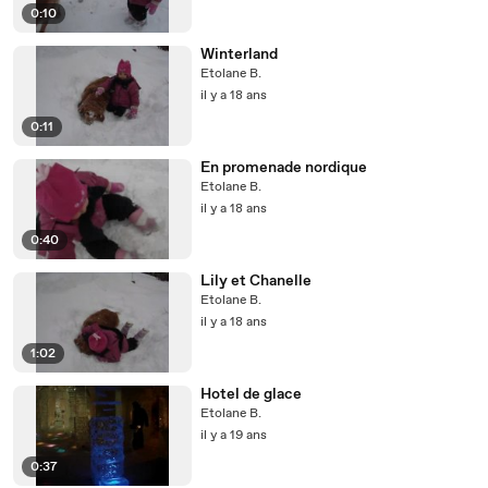
0:10
Winterland
Etolane B.
il y a 18 ans
0:11
En promenade nordique
Etolane B.
il y a 18 ans
0:40
Lily et Chanelle
Etolane B.
il y a 18 ans
1:02
Hotel de glace
Etolane B.
il y a 19 ans
0:37