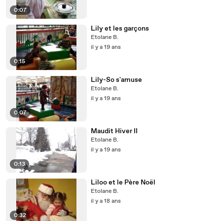
0:07
Lily et les garçons
Etolane B.
il y a 19 ans
0:15
Lily-So s'amuse
Etolane B.
il y a 19 ans
0:07
Maudit Hiver II
Etolane B.
il y a 19 ans
0:13
Liloo et le Père Noël
Etolane B.
il y a 18 ans
0:32