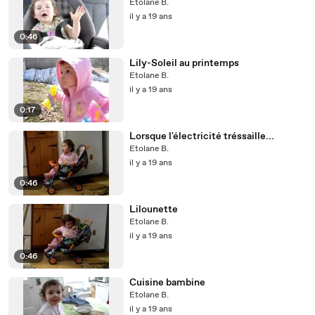
Etolane B.
il y a 19 ans
0:46
Lily-Soleil au printemps
Etolane B.
il y a 19 ans
0:17
Lorsque l'électricité tréssaille...
Etolane B.
il y a 19 ans
0:46
Lilounette
Etolane B.
il y a 19 ans
0:46
Cuisine bambine
Etolane B.
il y a 19 ans