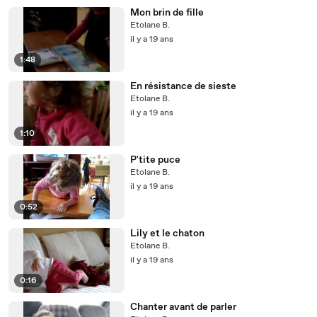
Mon brin de fille
Etolane B.
il y a 19 ans
1:48
En résistance de sieste
Etolane B.
il y a 19 ans
1:10
P'tite puce
Etolane B.
il y a 19 ans
0:52
Lily et le chaton
Etolane B.
il y a 19 ans
0:16
Chanter avant de parler