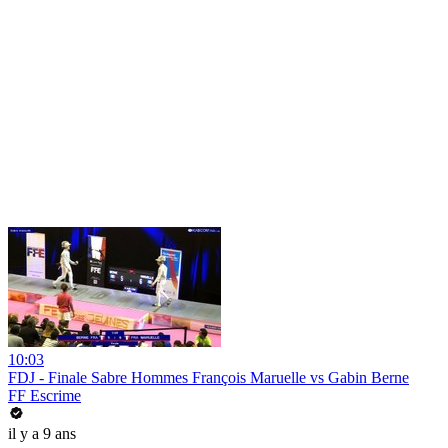
10:03
FDJ - Finale Sabre Hommes François Maruelle vs Gabin Berne
FF Escrime
il y a 9 ans