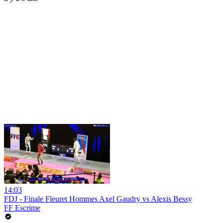
14:03
FDJ - Finale Fleuret Hommes Axel Gaudry vs Alexis Bessy
FF Escrime