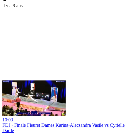
il y a 9 ans
10:03
FDJ - Finale Fleuret Dames Karina-Alecsandra Vasile vs Cyrielle
Darde