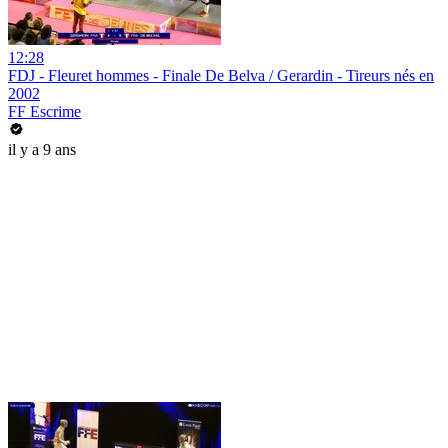
12:28
FDJ - Fleuret hommes - Finale De Belva / Gerardin - Tireurs nés en
2002
FF Escrime
il y a 9 ans