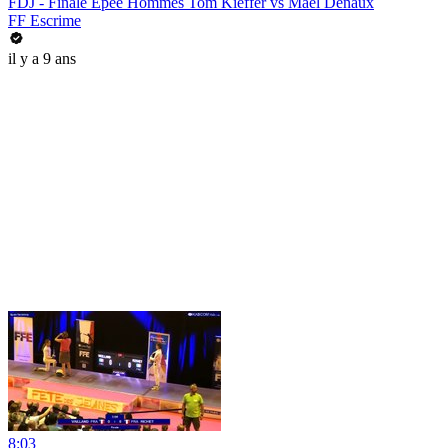
FDJ - Finale Epee Hommes Tom Kieffer vs Mael Denaux
FF Escrime
il y a 9 ans
8:03