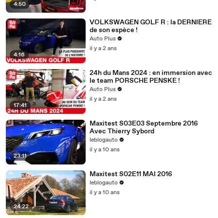
4:50
VOLKSWAGEN GOLF R : la DERNIERE
de son espèce !
Auto Plus
il y a 2 ans
4:16
24h du Mans 2024 : en immersion avec
le team PORSCHE PENSKE !
Auto Plus
il y a 2 ans
17:41
Maxitest S03E03 Septembre 2016
Avec Thierry Sybord
leblogauto
il y a 10 ans
23:11
Maxitest S02E11 MAI 2016
leblogauto
il y a 10 ans
24:22