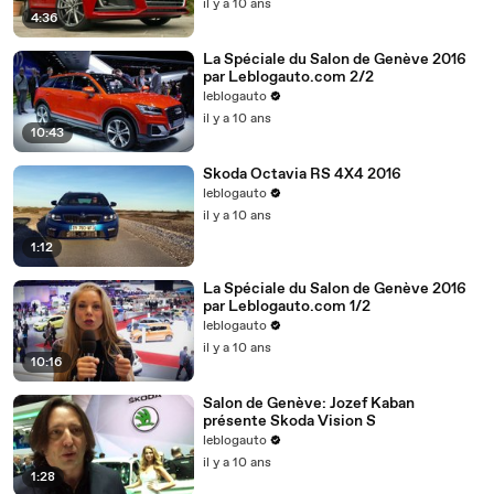
il y a 10 ans
4:36
La Spéciale du Salon de Genève 2016
par Leblogauto.com 2/2
leblogauto
il y a 10 ans
10:43
Skoda Octavia RS 4X4 2016
leblogauto
il y a 10 ans
1:12
La Spéciale du Salon de Genève 2016
par Leblogauto.com 1/2
leblogauto
il y a 10 ans
10:16
Salon de Genève: Jozef Kaban
présente Skoda Vision S
leblogauto
il y a 10 ans
1:28