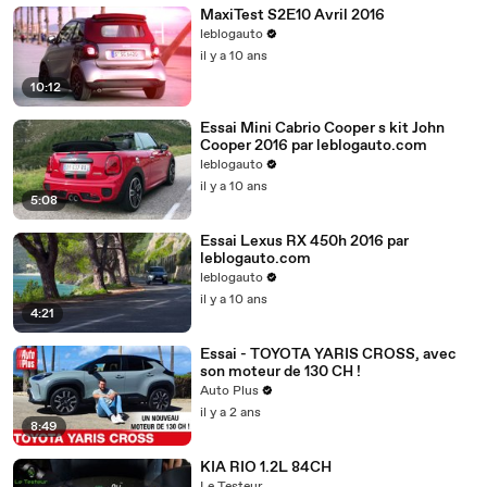
MaxiTest S2E10 Avril 2016
leblogauto
il y a 10 ans
10:12
Essai Mini Cabrio Cooper s kit John
Cooper 2016 par leblogauto.com
leblogauto
il y a 10 ans
5:08
Essai Lexus RX 450h 2016 par
leblogauto.com
leblogauto
il y a 10 ans
4:21
Essai - TOYOTA YARIS CROSS, avec
son moteur de 130 CH !
Auto Plus
il y a 2 ans
8:49
KIA RIO 1.2L 84CH