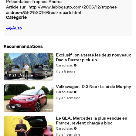
Présentation Trophée Andros
Article sur : http://www.leblogauto.com/2006/12/trophee-
andros-c%E2%80%99est-reparti.html
Catégorie
🚗
Auto
Recommandations
Exclusif : on a testé les deux nouveaux
Dacia Duster pick-up
Caradisiac
il y a 5 jours
11:21
|
À suivre
Volkswagen ID.3 Neo : la loi de Murphy
Caradisiac
il y a 1 semaine
7:18
Le GLA, Mercedes la plus vendue en
France, revient chargé à bloc
Caradisiac
il y a 1 semaine