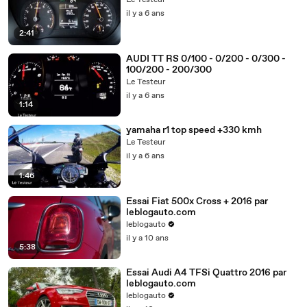
Le Testeur
il y a 6 ans
2:41
AUDI TT RS 0/100 - 0/200 - 0/300 -
100/200 - 200/300
Le Testeur
il y a 6 ans
1:14
yamaha r1 top speed +330 kmh
Le Testeur
il y a 6 ans
1:46
Essai Fiat 500x Cross + 2016 par
leblogauto.com
leblogauto
il y a 10 ans
5:38
Essai Audi A4 TFSi Quattro 2016 par
leblogauto.com
leblogauto