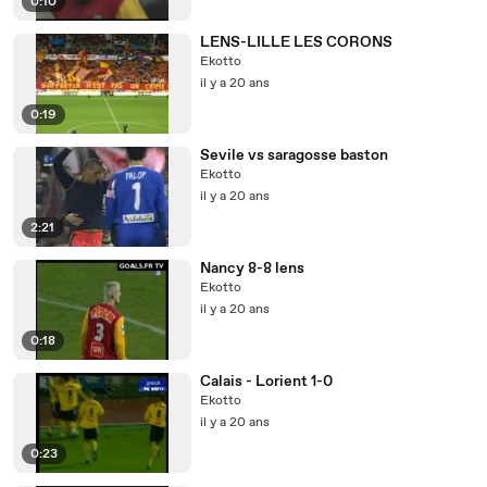
0:10
LENS-LILLE LES CORONS
Ekotto
il y a 20 ans
0:19
Sevile vs saragosse baston
Ekotto
il y a 20 ans
2:21
Nancy 8-8 lens
Ekotto
il y a 20 ans
0:18
Calais - Lorient 1-0
Ekotto
il y a 20 ans
0:23