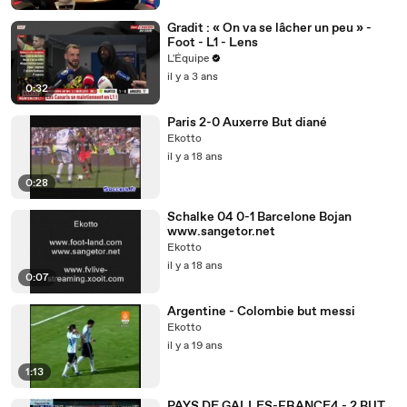
Gradit : « On va se lâcher un peu » -
Foot - L1 - Lens
L'Équipe
il y a 3 ans
0:32
Paris 2-0 Auxerre But diané
Ekotto
il y a 18 ans
0:28
Schalke 04 0-1 Barcelone Bojan
www.sangetor.net
Ekotto
il y a 18 ans
0:07
Argentine - Colombie but messi
Ekotto
il y a 19 ans
1:13
PAYS DE GALLES-FRANCE4 - 2 BUT