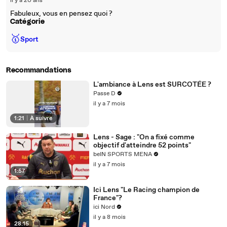
il y a 20 ans
Fabuleux, vous en pensez quoi ?
Catégorie
🥇
Sport
Recommandations
L'ambiance à Lens est SURCOTÉE ?
Passe D
il y a 7 mois
1:21
|
À suivre
Lens - Sage : "On a fixé comme
objectif d'atteindre 52 points"
beIN SPORTS MENA
il y a 7 mois
1:57
Ici Lens "Le Racing champion de
France"?
ici Nord
il y a 8 mois
28:15