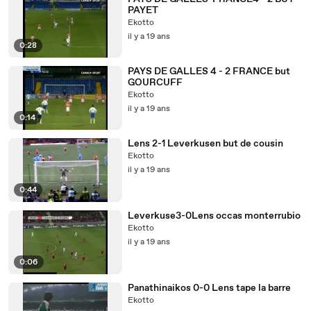
PAYET
Ekotto
il y a 19 ans
0:28
PAYS DE GALLES 4 - 2 FRANCE but
GOURCUFF
Ekotto
il y a 19 ans
0:14
Lens 2-1 Leverkusen but de cousin
Ekotto
il y a 19 ans
0:44
Leverkuse3-0Lens occas monterrubio
Ekotto
il y a 19 ans
0:06
Panathinaikos 0-0 Lens tape la barre
Ekotto