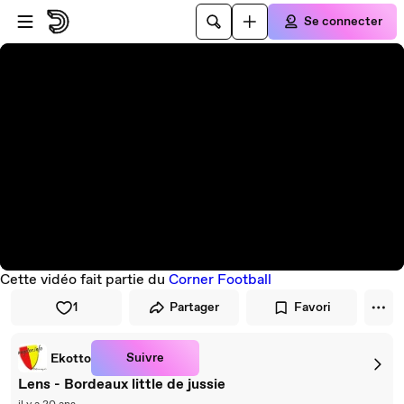
Passer au player
Passer au contenu principal
Se connecter
Cette vidéo fait partie du
Corner Football
1
Partager
Favori
Suivre
Ekotto
Lens - Bordeaux little de jussie