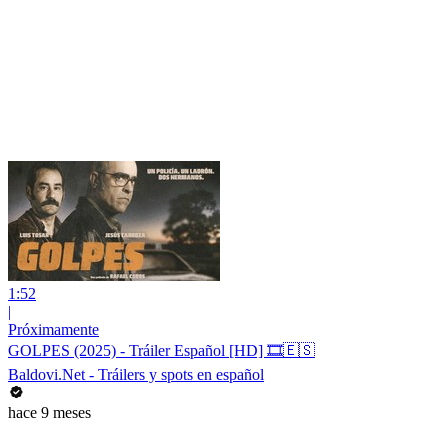
1:52
|
Próximamente
GOLPES (2025) - Tráiler Español [HD] 🎞️🇪🇸
Baldovi.Net - Tráilers y spots en español
hace 9 meses