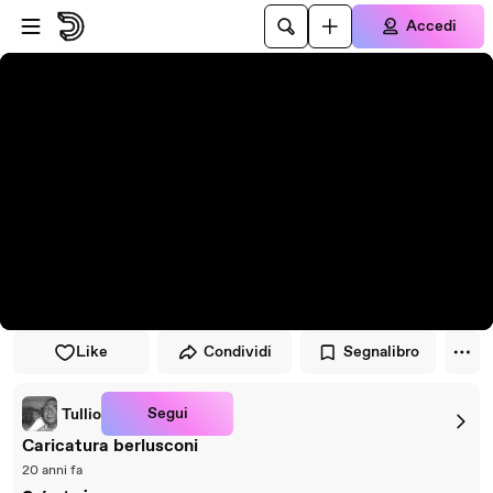
Vai al lettore
Passa al contenuto principale
Accedi
Like
Condividi
Segnalibro
Segui
Tullio
Caricatura berlusconi
20 anni fa