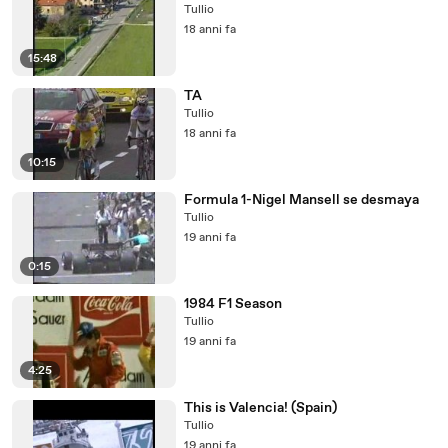
Tullio
18 anni fa
15:48
TA
Tullio
18 anni fa
10:15
Formula 1-Nigel Mansell se desmaya
Tullio
19 anni fa
0:15
1984 F1 Season
Tullio
19 anni fa
4:25
This is Valencia! (Spain)
Tullio
19 anni fa