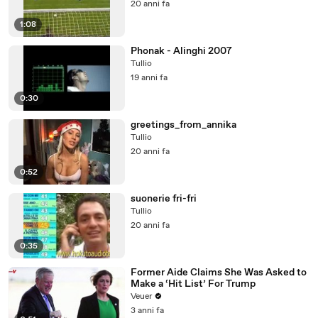
20 anni fa
1:08
Phonak - Alinghi 2007
Tullio
19 anni fa
0:30
greetings_from_annika
Tullio
20 anni fa
0:52
suonerie fri-fri
Tullio
20 anni fa
0:35
Former Aide Claims She Was Asked to
Make a ‘Hit List’ For Trump
Veuer
3 anni fa