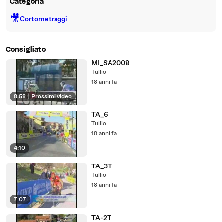
Categoria
🎥
Cortometraggi
Consigliato
MI_SA2008
Tullio
18 anni fa
8:58
|
Prossimi video
TA_6
Tullio
18 anni fa
4:10
TA_3T
Tullio
18 anni fa
7:07
TA-2T