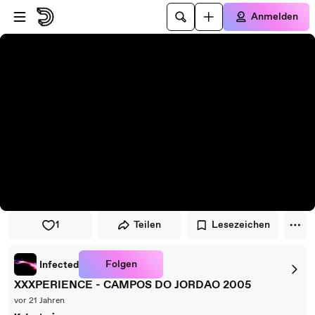
Zum Player springen
Zum Hauptinhalt springen
Anmelden
1
Teilen
Lesezeichen
Folgen
Infected
XXXPERIENCE - CAMPOS DO JORDAO 2005
vor 21 Jahren