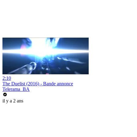
2:10
The Duelist (2016) - Bande annonce
Telerama_BA
il y a 2 ans