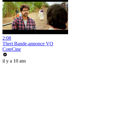
2:08
Theri Bande-annonce VO
CoteCine
il y a 10 ans