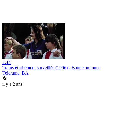
2:44
Trains étroitement surveillés (1966) - Bande annonce
Telerama_BA
il y a 2 ans