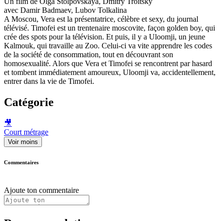
Un film de Olga Stolpovskaya, Dmitry Troitsky
avec Damir Badmaev, Lubov Tolkalina
A Moscou, Vera est la présentatrice, célèbre et sexy, du journal
télévisé. Timofei est un trentenaire moscovite, façon golden boy, qui
crée des spots pour la télévision. Et puis, il y a Uloomji, un jeune
Kalmouk, qui travaille au Zoo. Celui-ci va vite apprendre les codes
de la société de consommation, tout en découvrant son
homosexualité. Alors que Vera et Timofei se rencontrent par hasard
et tombent immédiatement amoureux, Uloomji va, accidentellement,
entrer dans la vie de Timofei.
Catégorie
🎥
Court métrage
Voir moins
Commentaires
Ajoute ton commentaire