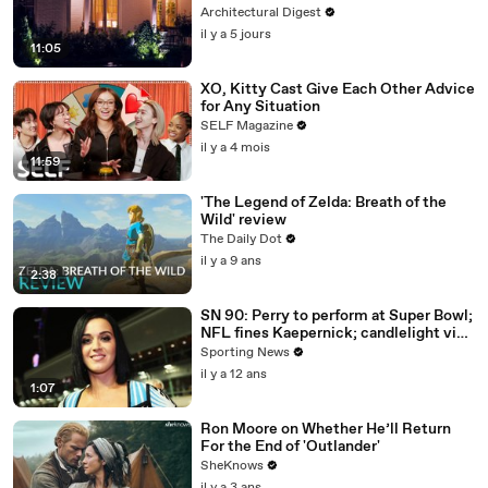
Architectural Digest
il y a 5 jours
11:05
XO, Kitty Cast Give Each Other Advice
for Any Situation
SELF Magazine
il y a 4 mois
11:59
'The Legend of Zelda: Breath of the
Wild' review
The Daily Dot
il y a 9 ans
2:38
SN 90: Perry to perform at Super Bowl;
NFL fines Kaepernick; candlelight vigil
for Gurley
Sporting News
il y a 12 ans
1:07
Ron Moore on Whether He’ll Return
For the End of 'Outlander'
SheKnows