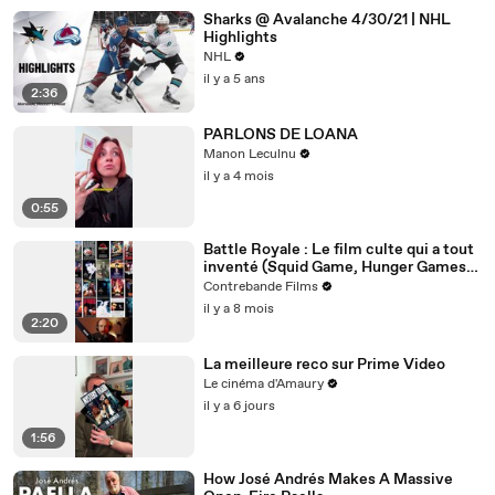
Sharks @ Avalanche 4/30/21 | NHL
Highlights
NHL
il y a 5 ans
2:36
PARLONS DE LOANA
Manon Leculnu
il y a 4 mois
0:55
Battle Royale : Le film culte qui a tout
inventé (Squid Game, Hunger Games,
Fortnite)
Contrebande Films
il y a 8 mois
2:20
La meilleure reco sur Prime Video
Le cinéma d'Amaury
il y a 6 jours
1:56
How José Andrés Makes A Massive