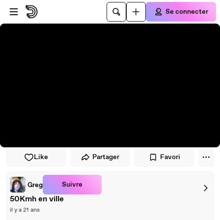
Passer au player
Passer au contenu principal
Se connecter
Like
Partager
Favori
Suivre
Greg
50Kmh en ville
il y a 21 ans