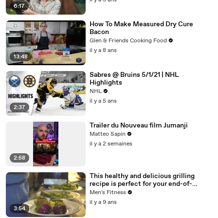
il y a 3 ans
6:17
How To Make Measured Dry Cure
Bacon
Glen & Friends Cooking Food
il y a 8 ans
13:48
Sabres @ Bruins 5/1/21 | NHL
Highlights
NHL
il y a 5 ans
2:37
Trailer du Nouveau film Jumanji
Matteo Sapin
il y a 2 semaines
2:58
This healthy and delicious grilling
recipe is perfect for your end-of-
summer BBQ
Men's Fitness
il y a 9 ans
3:54