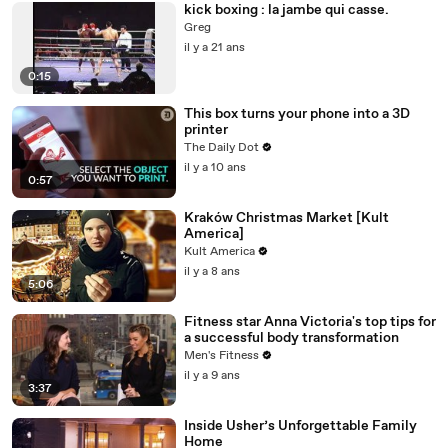
kick boxing : la jambe qui casse.
Greg
il y a 21 ans
0:15
This box turns your phone into a 3D
printer
The Daily Dot
il y a 10 ans
0:57
Kraków Christmas Market [Kult
America]
Kult America
il y a 8 ans
5:06
Fitness star Anna Victoria's top tips for
a successful body transformation
Men's Fitness
il y a 9 ans
3:37
Inside Usher’s Unforgettable Family
Home