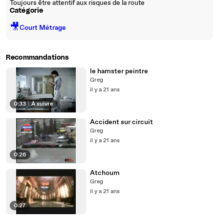
Toujours être attentif aux risques de la route
Catégorie
🎥
Court Métrage
Recommandations
le hamster peintre
Greg
il y a 21 ans
0:33
|
À suivre
Accident sur circuit
Greg
il y a 21 ans
0:26
Atchoum
Greg
il y a 21 ans
0:27