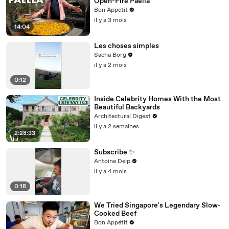
Open-Fire Paella
Bon Appétit
il y a 3 mois
14:04
Les choses simples
Sacha Borg
il y a 2 mois
0:12
Inside Celebrity Homes With the Most
Beautiful Backyards
Architectural Digest
il y a 2 semaines
2:28:33
Subscribe ✨
Antoine Delp
il y a 4 mois
0:18
We Tried Singapore's Legendary Slow-
Cooked Beef
Bon Appétit