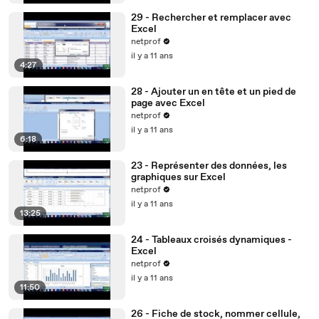
29 - Rechercher et remplacer avec
Excel
netprof
il y a 11 ans
4:27
28 - Ajouter un en tête et un pied de
page avec Excel
netprof
il y a 11 ans
6:18
23 - Représenter des données, les
graphiques sur Excel
netprof
il y a 11 ans
13:25
24 - Tableaux croisés dynamiques -
Excel
netprof
il y a 11 ans
11:50
26 - Fiche de stock, nommer cellule,