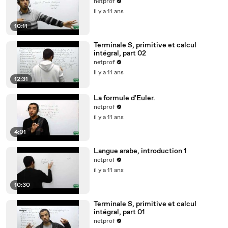
netprof
il y a 11 ans
10:11
Terminale S, primitive et calcul
intégral, part 02
netprof
il y a 11 ans
12:31
La formule d'Euler.
netprof
il y a 11 ans
4:01
Langue arabe, introduction 1
netprof
il y a 11 ans
10:30
Terminale S, primitive et calcul
intégral, part 01
netprof