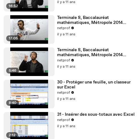
il y a 11 ans
16:52
Terminale S, Baccalauréat
mathématiques, Métropole 2014
septembre, part 01
netprof
il y a 11 ans
17:05
Terminale S, Baccalauréat
mathématiques, Métropole 2014
septembre, part 02
netprof
il y a 11 ans
5:46
30 - Protéger une feuille, un classeur
sur Excel
netprof
il y a 11 ans
8:40
31 - Insérer des sous-totaux avec Excel
netprof
il y a 11 ans
2:12