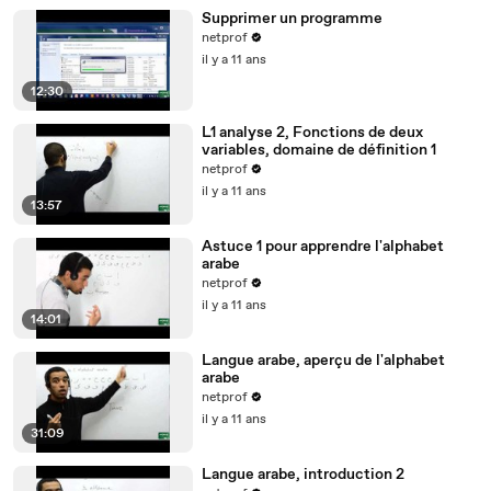
Supprimer un programme
netprof
il y a 11 ans
12:30
L1 analyse 2, Fonctions de deux
variables, domaine de définition 1
netprof
il y a 11 ans
13:57
Astuce 1 pour apprendre l'alphabet
arabe
netprof
il y a 11 ans
14:01
Langue arabe, aperçu de l'alphabet
arabe
netprof
il y a 11 ans
31:09
Langue arabe, introduction 2