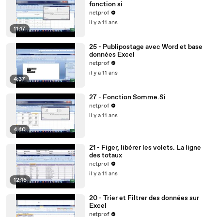
fonction si
netprof
il y a 11 ans
11:17
25 - Publipostage avec Word et base
données Excel
netprof
il y a 11 ans
4:37
27 - Fonction Somme.Si
netprof
il y a 11 ans
4:40
21 - Figer, libérer les volets. La ligne
des totaux
netprof
il y a 11 ans
12:15
20 - Trier et Filtrer des données sur
Excel
netprof