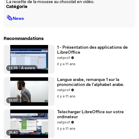
La recette de la mousse au chocolat en vidéo.
Catégorie
🗞
News
Recommandations
1 - Présentation des applications de
LibreOffice
netprof
il y a 11 ans
12:35
|
À suivre
Langue arabe, remarque 1 sur la
prononciation de l'alphabet arabe.
netprof
il y a 11 ans
12:07
Telecharger LibreOffice sur votre
ordinateur
netprof
il y a 11 ans
31:43