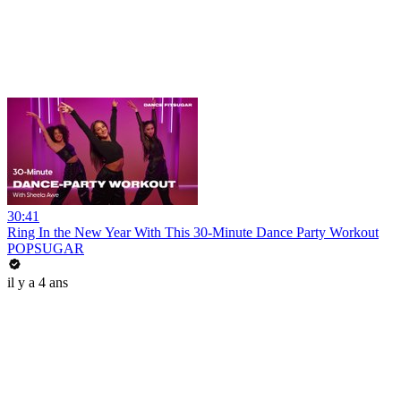
30:41
Ring In the New Year With This 30-Minute Dance Party Workout
POPSUGAR
il y a 4 ans