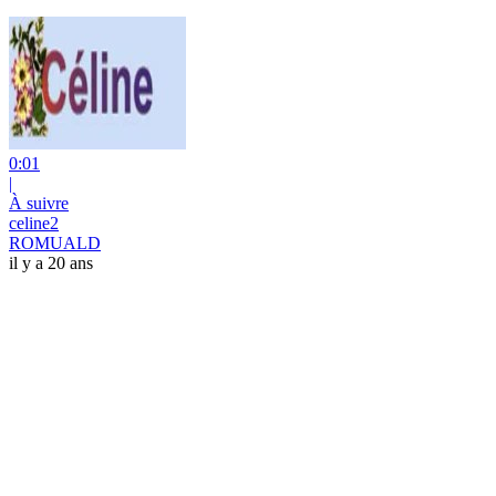
0:01
|
À suivre
celine2
ROMUALD
il y a 20 ans