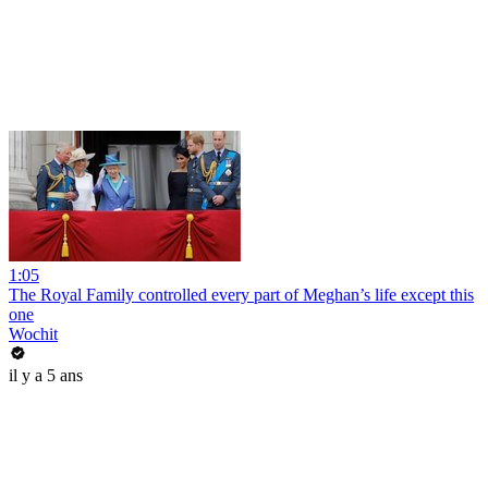
1:05
The Royal Family controlled every part of Meghan’s life except this
one
Wochit
il y a 5 ans