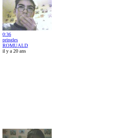
0:36
pringles
ROMUALD
il y a 20 ans