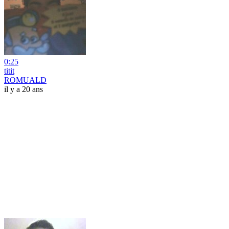
0:25
titit
ROMUALD
il y a 20 ans