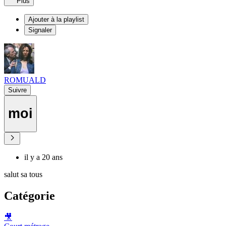
Plus
Ajouter à la playlist
Signaler
ROMUALD
Suivre
moi
il y a 20 ans
salut sa tous
Catégorie
🎥