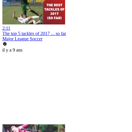
2:11
The top 5 tackles of 2017 ... so far
Major League Soccer
il y a 9 ans