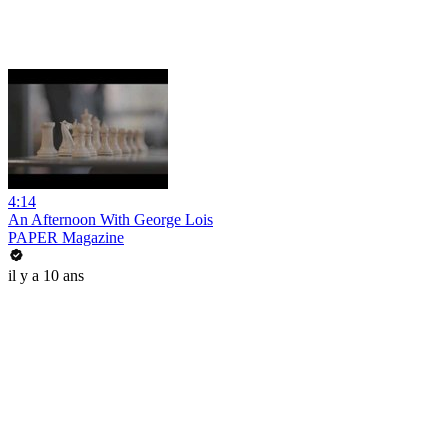
4:14
An Afternoon With George Lois
PAPER Magazine
il y a 10 ans