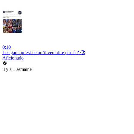
0:10
Les gars qu’est-ce qu’il veut dire par là ? 🥲
Aficionado
il y a 1 semaine