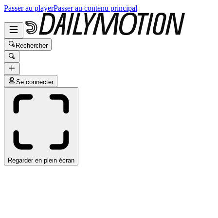
Passer au player
Passer au contenu principal
Rechercher
Se connecter
Regarder en plein écran