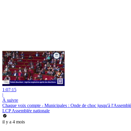
1:07:15
|
À suivre
Chaque voix compte - Municipales : Onde de choc jusqu'à l'Assemblé
LCP Assemblée nationale
il y a 4 mois