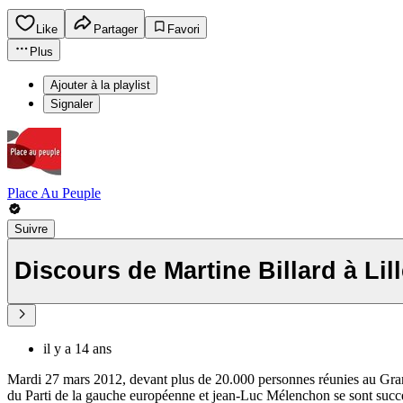
Like
Partager
Favori
Plus
Ajouter à la playlist
Signaler
Place Au Peuple
Suivre
Discours de Martine Billard à Lil
il y a 14 ans
Mardi 27 mars 2012, devant plus de 20.000 personnes réunies au Grand P
du Parti de la gauche européenne et jean-Luc Mélenchon se sont succé