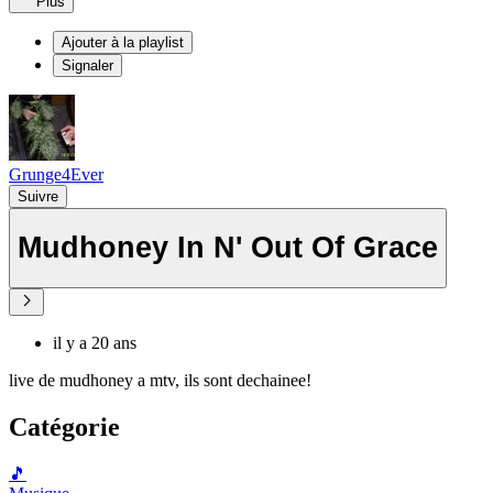
Plus
Ajouter à la playlist
Signaler
Grunge4Ever
Suivre
Mudhoney In N' Out Of Grace
il y a 20 ans
live de mudhoney a mtv, ils sont dechainee!
Catégorie
🎵