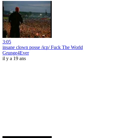
3:05
insane clown posse /icp/ Fuck The World
Grunge4Ever
il y a 19 ans