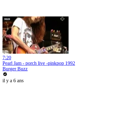
7:20
Pearl Jam - porch live -pinkpop 1992
Burger Buzz
il y a 6 ans