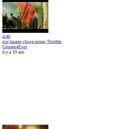
4:40
icp/ insane clown posse /Terrible
Grunge4Ever
il y a 19 ans