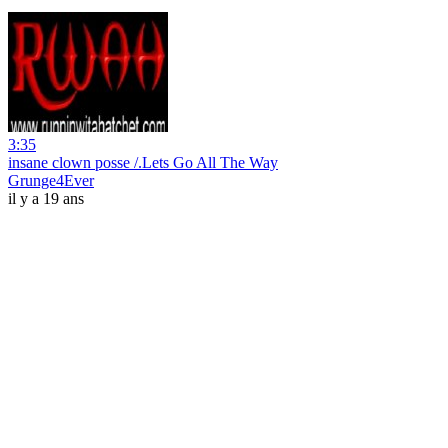
3:35
insane clown posse /.Lets Go All The Way
Grunge4Ever
il y a 19 ans