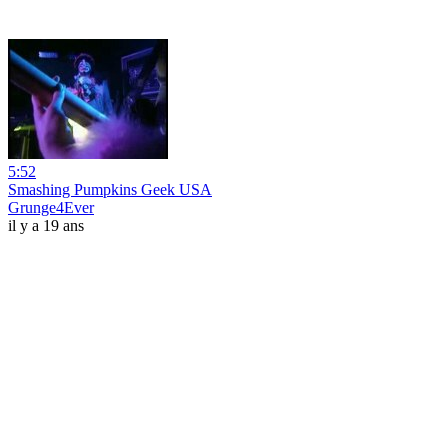
5:52
Smashing Pumpkins Geek USA
Grunge4Ever
il y a 19 ans