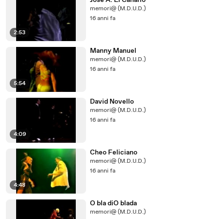
José A. El Canario
memori@ (M.D.U.D.)
16 anni fa
2:53
Manny Manuel
memori@ (M.D.U.D.)
16 anni fa
5:54
David Novello
memori@ (M.D.U.D.)
16 anni fa
4:09
Cheo Feliciano
memori@ (M.D.U.D.)
16 anni fa
4:48
O bla diO blada
memori@ (M.D.U.D.)