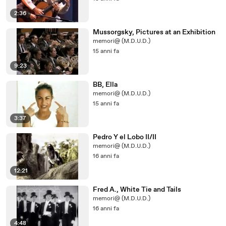
2:36
Mussorgsky, Pictures at an Exhibition
memori@ (M.D.U.D.)
15 anni fa
9:23
BB, Ella
memori@ (M.D.U.D.)
15 anni fa
3:37
Pedro Y el Lobo II/II
memori@ (M.D.U.D.)
16 anni fa
12:21
Fred A., White Tie and Tails
memori@ (M.D.U.D.)
16 anni fa
4:48