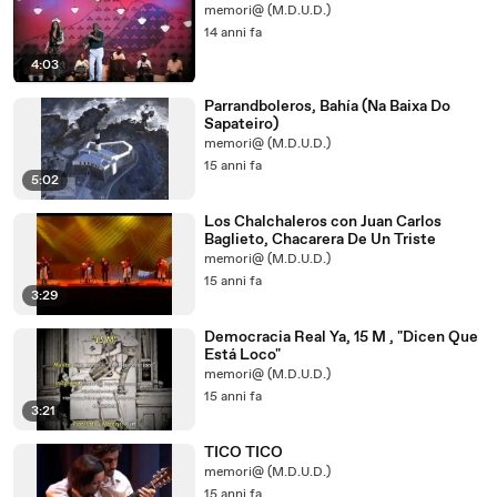
memori@ (M.D.U.D.)
14 anni fa
4:03
Parrandboleros, Bahía (Na Baixa Do
Sapateiro)
memori@ (M.D.U.D.)
15 anni fa
5:02
Los Chalchaleros con Juan Carlos
Baglieto, Chacarera De Un Triste
memori@ (M.D.U.D.)
15 anni fa
3:29
Democracia Real Ya, 15 M , "Dicen Que
Está Loco"
memori@ (M.D.U.D.)
15 anni fa
3:21
TICO TICO
memori@ (M.D.U.D.)
15 anni fa