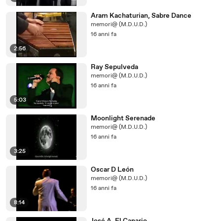
Aram Kachaturian, Sabre Dance
memori@ (M.D.U.D.)
16 anni fa
2:56
Ray Sepulveda
memori@ (M.D.U.D.)
16 anni fa
5:03
Moonlight Serenade
memori@ (M.D.U.D.)
16 anni fa
3:25
Oscar D León
memori@ (M.D.U.D.)
16 anni fa
8:14