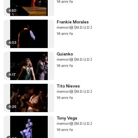
16 anni fa
4:50
Frankie Morales
memori@ (M.D.U.D.)
16 anni fa
4:03
Guianko
memori@ (M.D.U.D.)
16 anni fa
6:17
Tito Nieves
memori@ (M.D.U.D.)
16 anni fa
6:25
Tony Vega
memori@ (M.D.U.D.)
16 anni fa