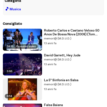
Categoria
🎵
Musica
Consigliato
Roberto Carlos e Caetano Veloso 50
Anos De Bossa Nova (2008) (Tom
Jobim) 1/2
memori@ (M.D.U.D.)
13 anni fa
34:15
|
Prossimi video
David Garrett, Hey Jude
memori@ (M.D.U.D.)
13 anni fa
3:55
La 5ª Sinfonía en Salsa
memori@ (M.D.U.D.)
13 anni fa
3:14
Falsa Baiana