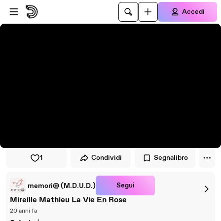
Vai al lettore
Passa al contenuto principale
Accedi
1
Condividi
Segnalibro
Segui
memori@ (M.D.U.D.)
Mireille Mathieu La Vie En Rose
20 anni fa