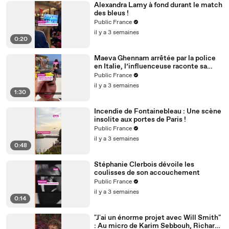
Alexandra Lamy à fond durant le match
des bleus !
Public France
il y a 3 semaines
0:20
Maeva Ghennam arrêtée par la police
en Italie, l’influenceuse raconte sa
mésaventure
Public France
il y a 3 semaines
1:30
Incendie de Fontainebleau : Une scène
insolite aux portes de Paris !
Public France
il y a 3 semaines
0:48
Stéphanie Clerbois dévoile les
coulisses de son accouchement
Public France
il y a 3 semaines
0:14
"J'ai un énorme projet avec Will Smith"
: Au micro de Karim Sebbouh, Richard