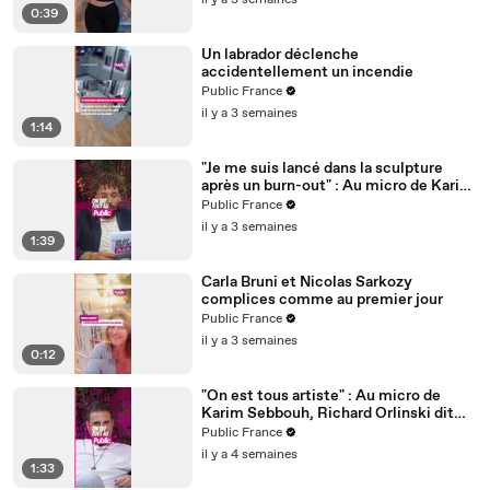
il y a 3 semaines
0:39
Un labrador déclenche
accidentellement un incendie
Public France
il y a 3 semaines
1:14
"Je me suis lancé dans la sculpture
après un burn-out" : Au micro de Karim
Sebbouh, Richard Orlinski dit tout au
Public France
Public
il y a 3 semaines
1:39
Carla Bruni et Nicolas Sarkozy
complices comme au premier jour
Public France
il y a 3 semaines
0:12
"On est tous artiste" : Au micro de
Karim Sebbouh, Richard Orlinski dit
tout au Public
Public France
il y a 4 semaines
1:33