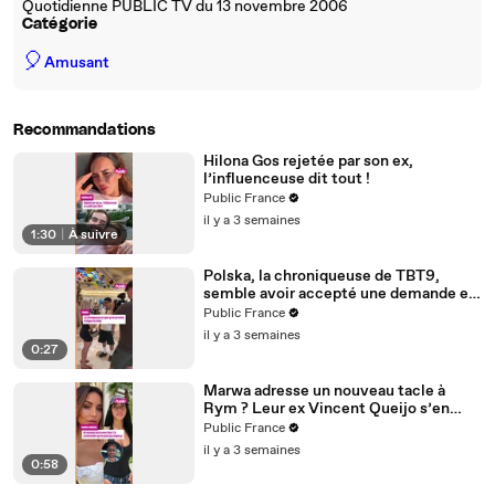
Quotidienne PUBLIC TV du 13 novembre 2006
Catégorie
🎈
Amusant
Recommandations
Hilona Gos rejetée par son ex,
l’influenceuse dit tout !
Public France
il y a 3 semaines
1:30
|
À suivre
Polska, la chroniqueuse de TBT9,
semble avoir accepté une demande en
mariage de son ami créateur de
Public France
contenu Anis
il y a 3 semaines
0:27
Marwa adresse un nouveau tacle à
Rym ? Leur ex Vincent Queijo s’en
mêle !
Public France
il y a 3 semaines
0:58