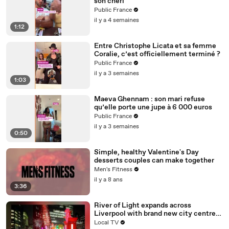
son chéri
Public France
il y a 4 semaines
1:12
Entre Christophe Licata et sa femme
Coralie, c’est officiellement terminé ?
Public France
il y a 3 semaines
1:03
Maeva Ghennam : son mari refuse
qu’elle porte une jupe à 6 000 euros
Public France
il y a 3 semaines
0:50
Simple, healthy Valentine's Day
desserts couples can make together
Men's Fitness
il y a 8 ans
3:36
River of Light expands across
Liverpool with brand new city centre
trail
Local TV