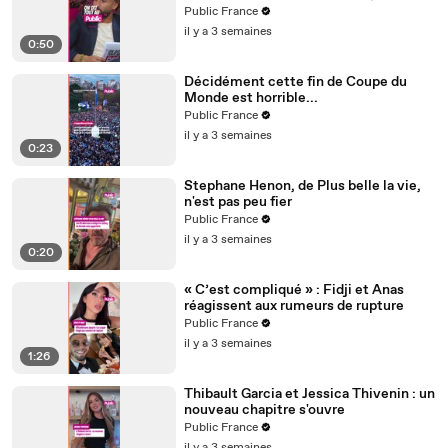
Orlinski dit tout au Public
Public France
il y a 3 semaines
0:50
Décidément cette fin de Coupe du
Monde est horrible...
Public France
il y a 3 semaines
0:23
Stephane Henon, de Plus belle la vie,
n'est pas peu fier
Public France
il y a 3 semaines
0:20
« C’est compliqué » : Fidji et Anas
réagissent aux rumeurs de rupture
Public France
il y a 3 semaines
1:26
Thibault Garcia et Jessica Thivenin : un
nouveau chapitre s'ouvre
Public France