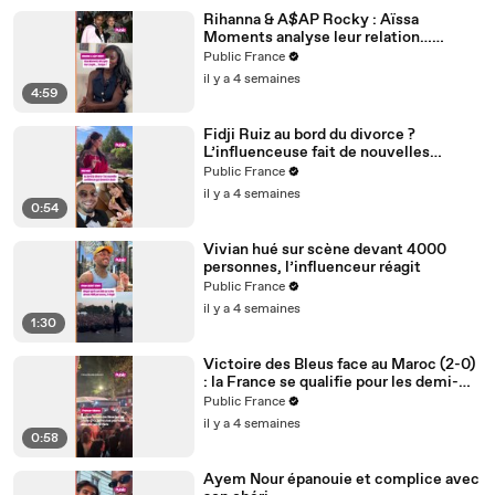
Rihanna & A$AP Rocky : Aïssa
Moments analyse leur relation…
Couple toxique ? Rihanna serait-elle
Public France
malheureuse ?
il y a 4 semaines
4:59
Fidji Ruiz au bord du divorce ?
L’influenceuse fait de nouvelles
confidences
Public France
il y a 4 semaines
0:54
Vivian hué sur scène devant 4000
personnes, l’influenceur réagit
Public France
il y a 4 semaines
1:30
Victoire des Bleus face au Maroc (2-0)
: la France se qualifie pour les demi-
finales
Public France
il y a 4 semaines
0:58
Ayem Nour épanouie et complice avec