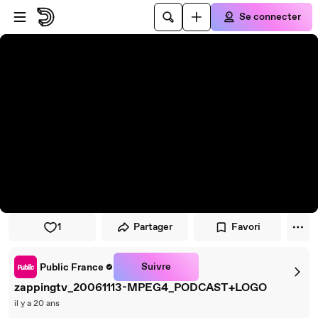
Passer au player
Passer au contenu principal
Se connecter
1
Partager
Favori
Suivre
Public France
zappingtv_20061113-MPEG4_PODCAST+LOGO
il y a 20 ans