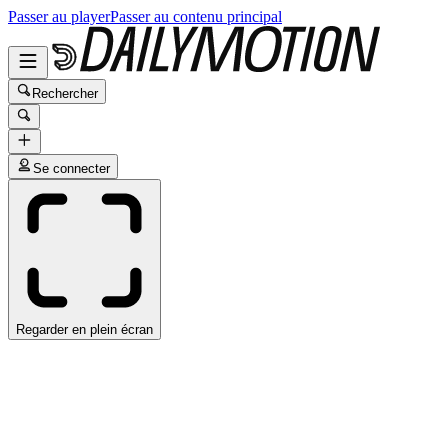
Passer au player
Passer au contenu principal
Rechercher
Se connecter
Regarder en plein écran