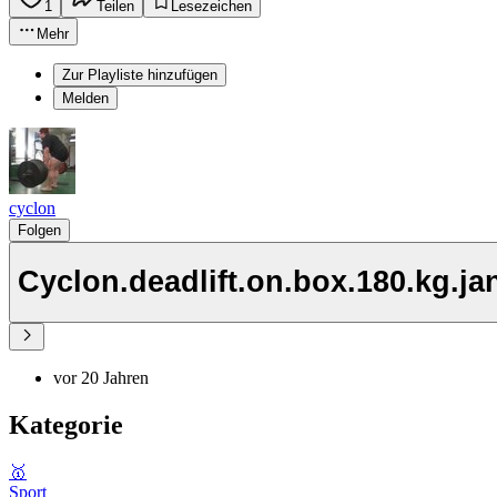
1
Teilen
Lesezeichen
Mehr
Zur Playliste hinzufügen
Melden
cyclon
Folgen
Cyclon.deadlift.on.box.180.kg.ja
vor 20 Jahren
Kategorie
🥇
Sport