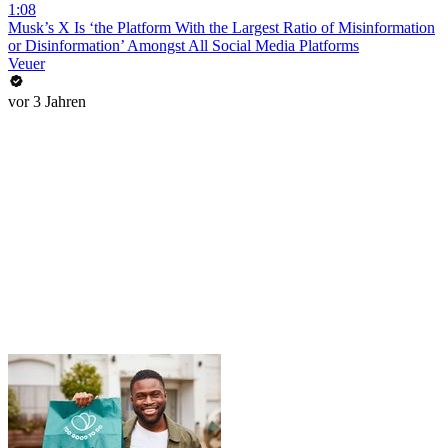
1:08
Musk’s X Is ‘the Platform With the Largest Ratio of Misinformation
or Disinformation’ Amongst All Social Media Platforms
Veuer
vor 3 Jahren