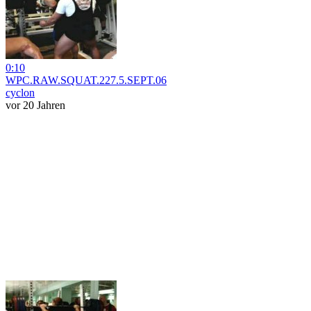
0:10
WPC.RAW.SQUAT.227.5.SEPT.06
cyclon
vor 20 Jahren