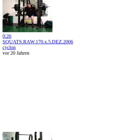
0:26
SQUATS.RAW.170.x.5.DEZ.2006
cyclon
vor 20 Jahren