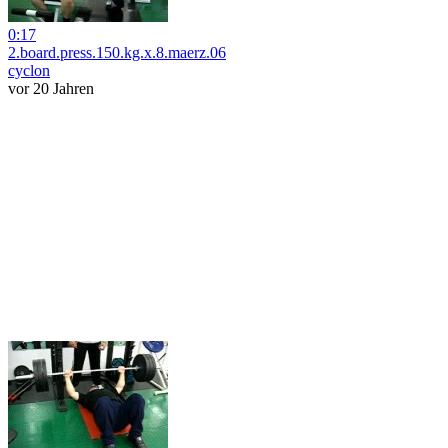
0:17
2.board.press.150.kg.x.8.maerz.06
cyclon
vor 20 Jahren