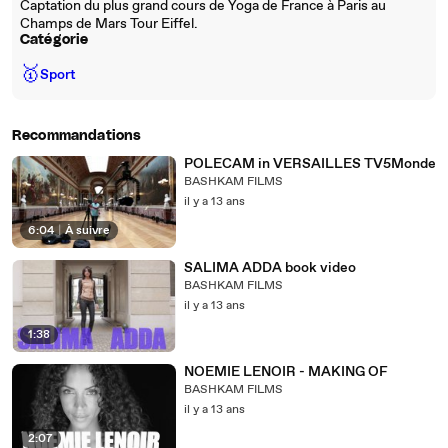
Captation du plus grand cours de Yoga de France à Paris au
Champs de Mars Tour Eiffel.
Catégorie
🥇
Sport
Recommandations
POLECAM in VERSAILLES TV5Monde
BASHKAM FILMS
il y a 13 ans
6:04
|
À suivre
SALIMA ADDA book video
BASHKAM FILMS
il y a 13 ans
1:38
NOEMIE LENOIR - MAKING OF
BASHKAM FILMS
il y a 13 ans
2:07