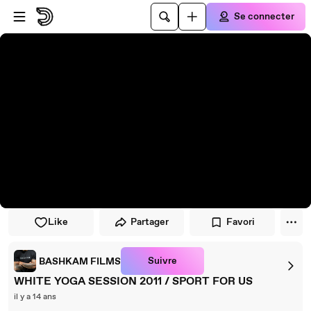
Passer au player
Passer au contenu principal
Se connecter
Like
Partager
Favori
Suivre
BASHKAM FILMS
WHITE YOGA SESSION 2011 / SPORT FOR US
il y a 14 ans