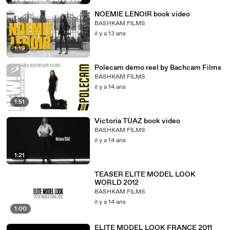
NOEMIE LENOIR book video
BASHKAM FILMS
il y a 13 ans
1:19
Polecam demo reel by Bachcam Films
BASHKAM FILMS
il y a 14 ans
1:51
Victoria TÙAZ book video
BASHKAM FILMS
il y a 14 ans
1:21
TEASER ELITE MODEL LOOK
WORLD 2012
BASHKAM FILMS
il y a 14 ans
1:00
ELITE MODEL LOOK FRANCE 2011