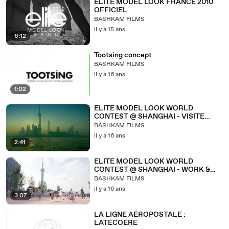
ELITE MODEL LOOK FRANCE 2010
OFFICIEL
BASHKAM FILMS
il y a 15 ans
6:12
Tootsing concept
BASHKAM FILMS
il y a 16 ans
1:02
ELITE MODEL LOOK WORLD
CONTEST @ SHANGHAI - VISITE
SHANGHAI
BASHKAM FILMS
il y a 16 ans
2:41
ELITE MODEL LOOK WORLD
CONTEST @ SHANGHAI - WORK &
FUN
BASHKAM FILMS
il y a 16 ans
3:07
LA LIGNE AÉROPOSTALE :
LATÉCOÈRE