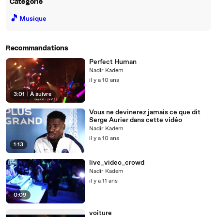
Catégorie
🎵
Musique
Recommandations
Perfect Human
Nadir Kadem
il y a 10 ans
3:01
|
À suivre
Vous ne devinerez jamais ce que dit
Serge Aurier dans cette vidéo
Nadir Kadem
il y a 10 ans
1:13
live_video_crowd
Nadir Kadem
il y a 11 ans
0:09
voiture