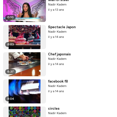
Man of steel
Nadir Kadem
il y a 13 ans
0:10
Spectacle Japon
Nadir Kadem
il y a 14 ans
6:53
Chef japonais
Nadir Kadem
il y a 14 ans
6:37
facebook f8
Nadir Kadem
il y a 14 ans
8:04
circles
Nadir Kadem