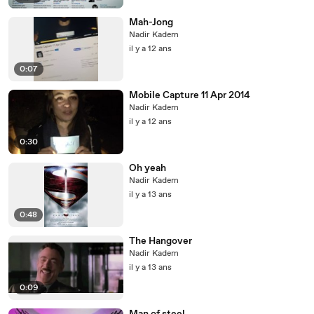
Mah-Jong
Nadir Kadem
il y a 12 ans
0:07
Mobile Capture 11 Apr 2014
Nadir Kadem
il y a 12 ans
0:30
Oh yeah
Nadir Kadem
il y a 13 ans
0:48
The Hangover
Nadir Kadem
il y a 13 ans
0:09