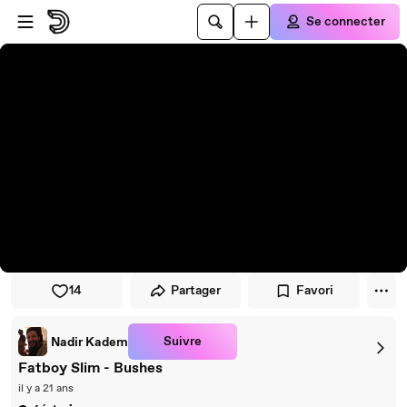
Passer au player
Passer au contenu principal
Se connecter
14
Partager
Favori
Suivre
Nadir Kadem
Fatboy Slim - Bushes
il y a 21 ans