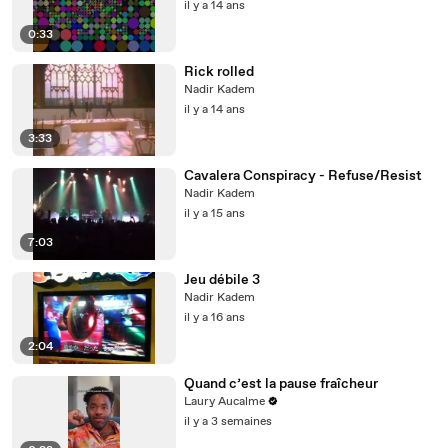
il y a 14 ans
0:33
Rick rolled
Nadir Kadem
il y a 14 ans
3:33
Cavalera Conspiracy - Refuse/Resist
Nadir Kadem
il y a 15 ans
7:03
Jeu débile 3
Nadir Kadem
il y a 16 ans
2:04
Quand c’est la pause fraîcheur
Laury Aucalme
il y a 3 semaines