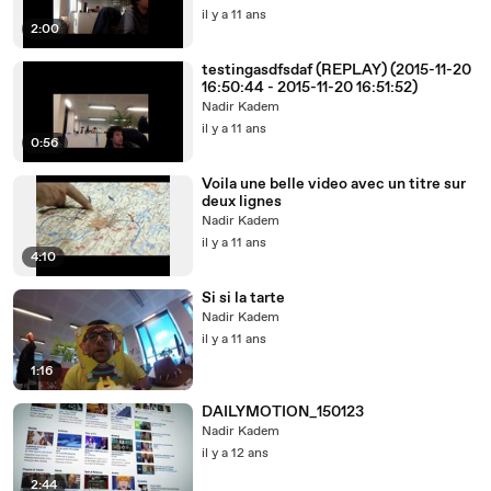
il y a 11 ans
2:00
testingasdfsdaf (REPLAY) (2015-11-20
16:50:44 - 2015-11-20 16:51:52)
Nadir Kadem
il y a 11 ans
0:56
Voila une belle video avec un titre sur
deux lignes
Nadir Kadem
il y a 11 ans
4:10
Si si la tarte
Nadir Kadem
il y a 11 ans
1:16
DAILYMOTION_150123
Nadir Kadem
il y a 12 ans
2:44