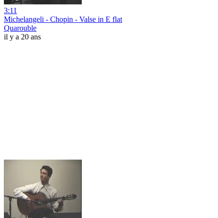
3:11
Michelangeli - Chopin - Valse in E flat
Quarouble
il y a 20 ans