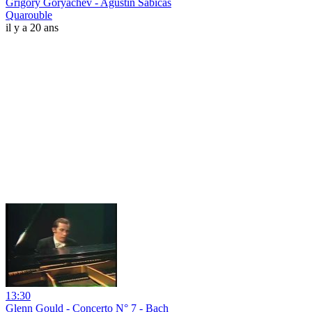
Grigory Goryachev - Agustin Sabicas
Quarouble
il y a 20 ans
13:30
Glenn Gould - Concerto N° 7 - Bach