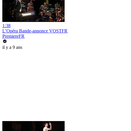
1:38
L’Opéra Bande-annonce VOSTFR
PremiereFR
il y a 9 ans