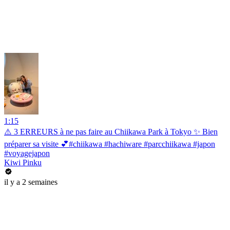
1:15
⚠️ 3 ERREURS à ne pas faire au Chiikawa Park à Tokyo ✨ Bien
préparer sa visite 💕#chiikawa #hachiware #parcchiikawa #japon
#voyagejapon
Kiwi Pinku
il y a 2 semaines