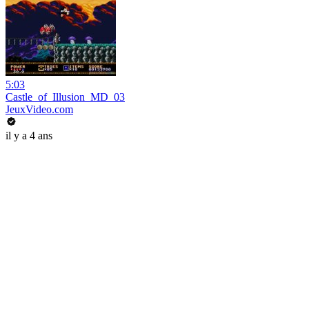
5:03
Castle_of_Illusion_MD_03
JeuxVideo.com
il y a 4 ans