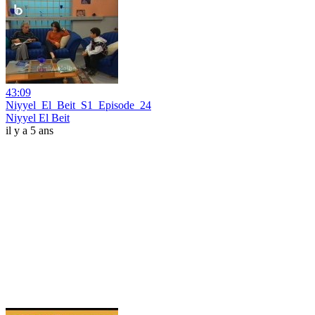
43:09
Niyyel_El_Beit_S1_Episode_24
Niyyel El Beit
il y a 5 ans