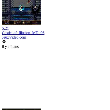
5:21
Castle_of_Illusion_MD_06
JeuxVideo.com
il y a 4 ans