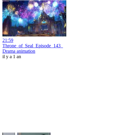
21:59
Throne_of_Seal_Episode_143_
Drama animation
il y a 1 an