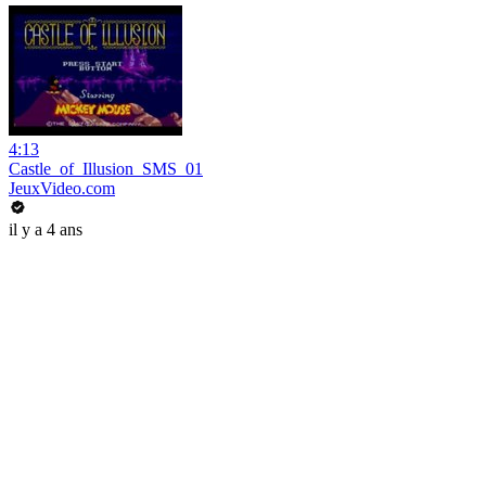
4:13
Castle_of_Illusion_SMS_01
JeuxVideo.com
il y a 4 ans