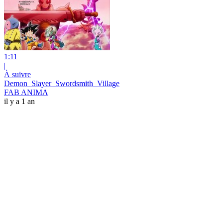
1:11
|
À suivre
Demon_Slayer_Swordsmith_Village
FAB ANIMA
il y a 1 an