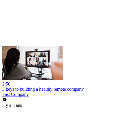
2:50
3 keys to building a healthy remote company
Fast Company
il y a 5 ans