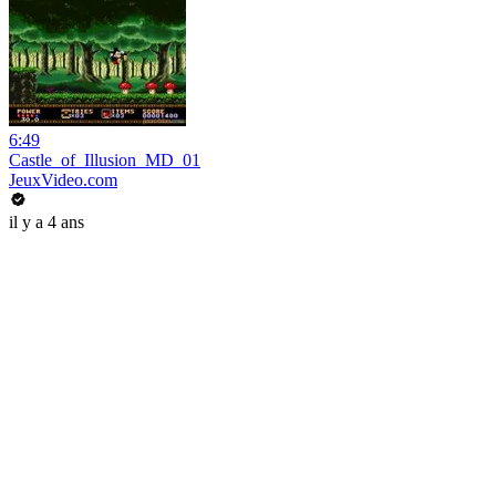
6:49
Castle_of_Illusion_MD_01
JeuxVideo.com
il y a 4 ans