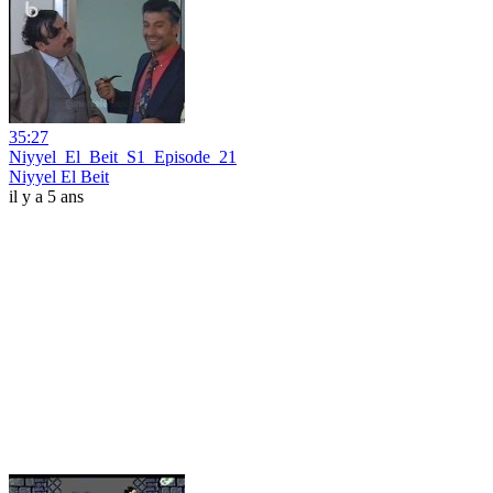
35:27
Niyyel_El_Beit_S1_Episode_21
Niyyel El Beit
il y a 5 ans