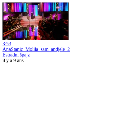
3:53
AnaStanic_Molila_sam_andjele_2
Estradni špajz
il y a 9 ans