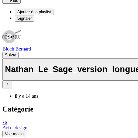
Plus
Ajouter à la playlist
Signaler
Bloch Bernard
Suivre
Nathan_Le_Sage_version_longu
il y a 14 ans
Catégorie
🦄
Art et design
Voir moins