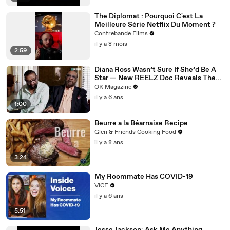
The Diplomat : Pourquoi C'est La
Meilleure Série Netflix Du Moment ?
Contrebande Films
il y a 8 mois
2:59
Diana Ross Wasn’t Sure If She’d Be A
Star — New REELZ Doc Reveals The
Reason Why
OK Magazine
il y a 6 ans
1:00
Beurre a la Béarnaise Recipe
Glen & Friends Cooking Food
il y a 8 ans
3:24
My Roommate Has COVID-19
VICE
il y a 6 ans
5:51