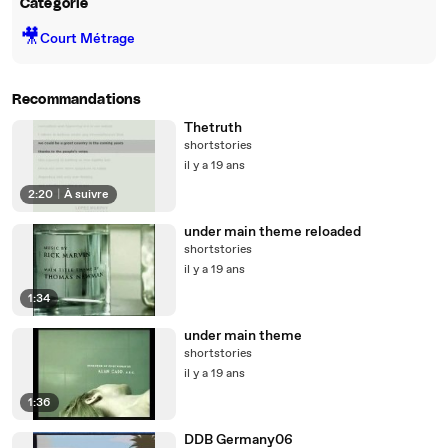
Catégorie
🎥
Court Métrage
Recommandations
Thetruth
shortstories
il y a 19 ans
2:20
|
À suivre
under main theme reloaded
shortstories
il y a 19 ans
1:34
under main theme
shortstories
il y a 19 ans
1:36
DDB Germany06