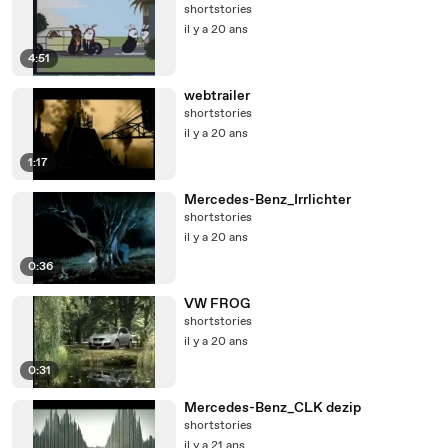
shortstories
il y a 20 ans
4:51
webtrailer
shortstories
il y a 20 ans
1:17
Mercedes-Benz_Irrlichter
shortstories
il y a 20 ans
0:36
VW FROG
shortstories
il y a 20 ans
0:31
Mercedes-Benz_CLK dezip
shortstories
il y a 21 ans