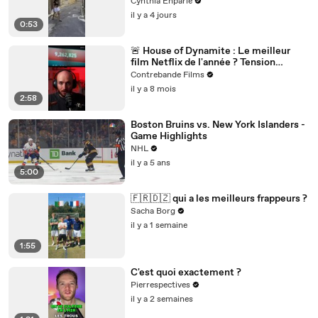
Cynthia Enparle
il y a 4 jours
0:53
🚨 House of Dynamite : Le meilleur
film Netflix de l'année ? Tension
nucléaire et décision impossible 🎬
Contrebande Films
il y a 8 mois
2:58
Boston Bruins vs. New York Islanders -
Game Highlights
NHL
il y a 5 ans
5:00
🇫🇷🇩🇿 qui a les meilleurs frappeurs ?
Sacha Borg
il y a 1 semaine
1:55
C'est quoi exactement ?
Pierrespectives
il y a 2 semaines