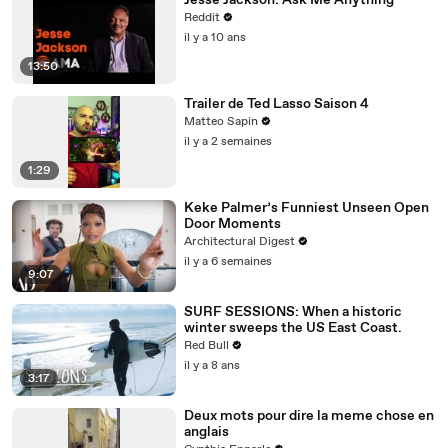
Jesse Jackson: Ask Me Anything
Reddit
il y a 10 ans
13:50
Trailer de Ted Lasso Saison 4
Matteo Sapin
il y a 2 semaines
1:29
Keke Palmer’s Funniest Unseen Open
Door Moments
Architectural Digest
il y a 6 semaines
9:07
SURF SESSIONS: When a historic
winter sweeps the US East Coast.
Red Bull
il y a 8 ans
3:17
Deux mots pour dire la meme chose en
anglais