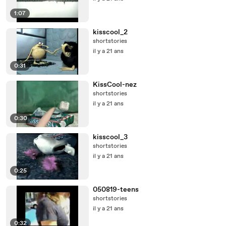
1:07
kisscool_2
shortstories
il y a 21 ans
0:31
KissCool-nez
shortstories
il y a 21 ans
0:30
kisscool_3
shortstories
il y a 21 ans
0:25
050819-teens
shortstories
il y a 21 ans
0:32