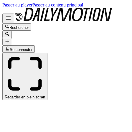
Passer au player
Passer au contenu principal
Rechercher
Se connecter
Regarder en plein écran