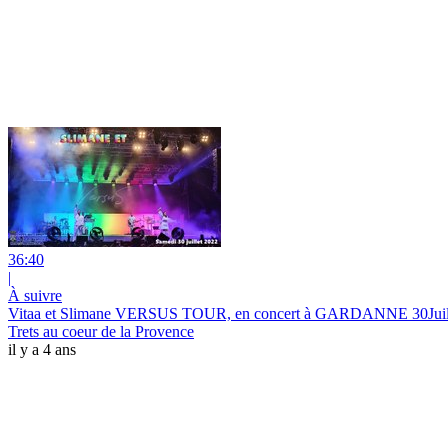
36:40
|
À suivre
Vitaa et Slimane VERSUS TOUR, en concert à GARDANNE 30Jui
Trets au coeur de la Provence
il y a 4 ans