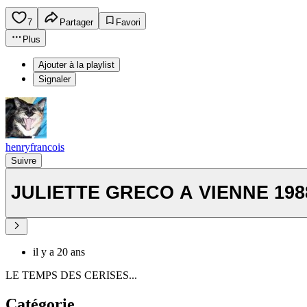
7
Partager
Favori
Plus
Ajouter à la playlist
Signaler
henryfrancois
Suivre
JULIETTE GRECO A VIENNE 198
il y a 20 ans
LE TEMPS DES CERISES...
Catégorie