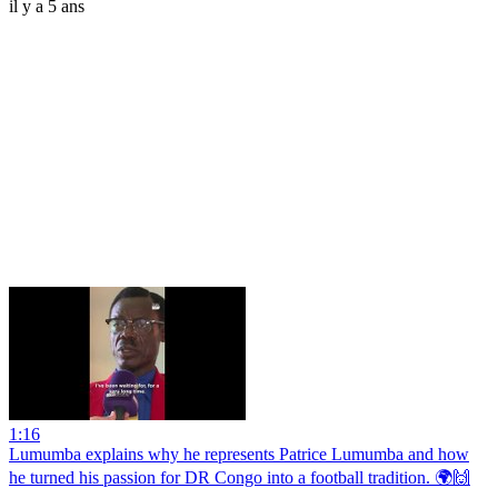
il y a 5 ans
1:16
Lumumba explains why he represents Patrice Lumumba and how
he turned his passion for DR Congo into a football tradition. 🌍🙌