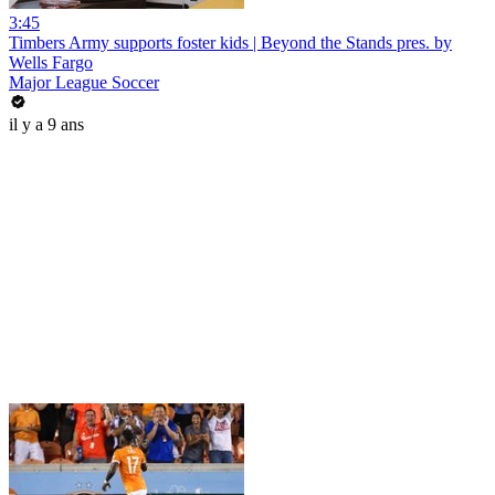
3:45
Timbers Army supports foster kids | Beyond the Stands pres. by
Wells Fargo
Major League Soccer
il y a 9 ans