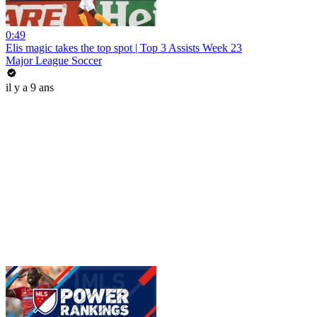
0:49
Elis magic takes the top spot | Top 3 Assists Week 23
Major League Soccer
il y a 9 ans