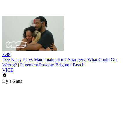
8:48
Dee Nasty Plays Matchmaker for 2 Strangers, What Could Go
Wrong? | Pavement Passion: Brighton Beach
VICE
il y a 6 ans