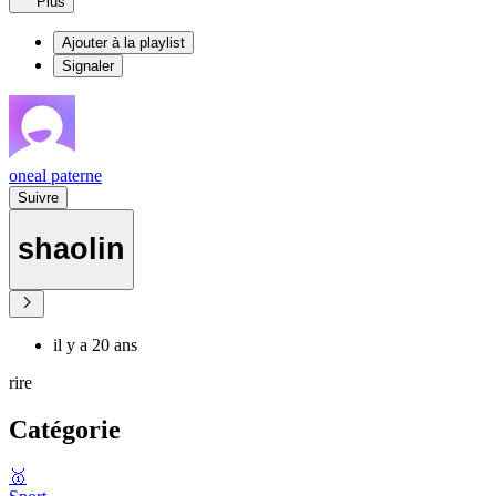
Plus
Ajouter à la playlist
Signaler
oneal paterne
Suivre
shaolin
il y a 20 ans
rire
Catégorie
🥇