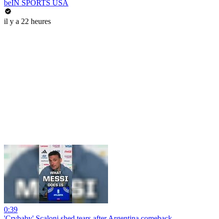
beIN SPORTS USA
il y a 22 heures
0:39
'Crybaby' Scaloni shed tears after Argentina comeback