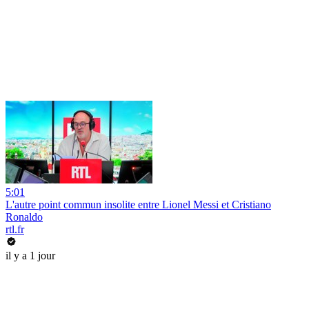
5:01
L'autre point commun insolite entre Lionel Messi et Cristiano
Ronaldo
rtl.fr
il y a 1 jour