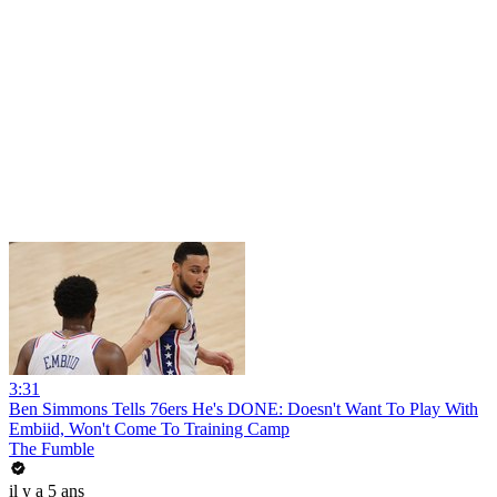
3:31
Ben Simmons Tells 76ers He's DONE: Doesn't Want To Play With
Embiid, Won't Come To Training Camp
The Fumble
il y a 5 ans