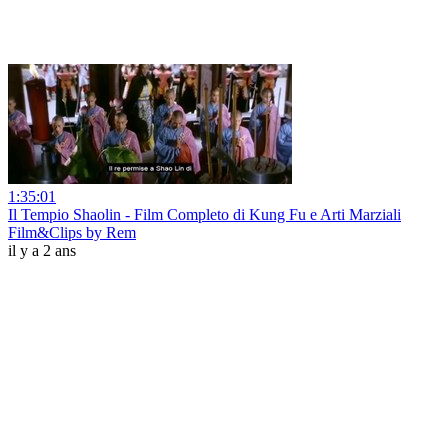
1:35:01
Il Tempio Shaolin - Film Completo di Kung Fu e Arti Marziali
Film&Clips by Rem
il y a 2 ans