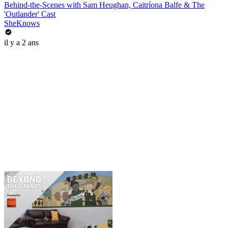
Behind-the-Scenes with Sam Heughan, Caitríona Balfe & The
'Outlander' Cast
SheKnows
il y a 2 ans