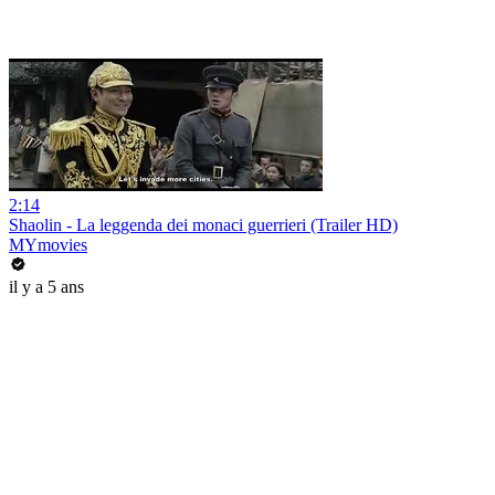
2:14
Shaolin - La leggenda dei monaci guerrieri (Trailer HD)
MYmovies
il y a 5 ans