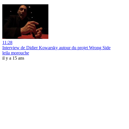
11:28
Interview de Didier Kowarsky autour du projet Wrong Side
leila morouche
il y a 15 ans