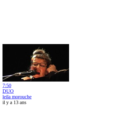
7:50
DUO
leila morouche
il y a 13 ans