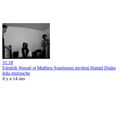
31:18
Eténèsh Wassié et Mathieu Sourisseau invitent Hamid Drake
leila morouche
il y a 14 ans