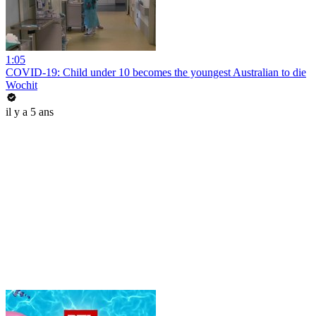
1:05
COVID-19: Child under 10 becomes the youngest Australian to die
Wochit
il y a 5 ans