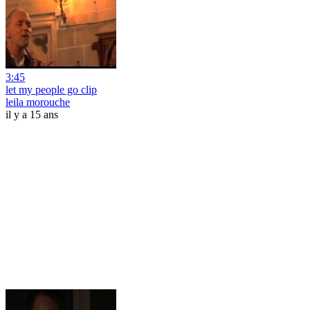
3:45
let my people go clip
leila morouche
il y a 15 ans