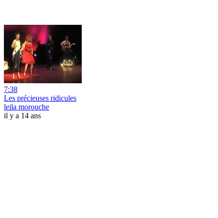
7:38
Les précieuses ridicules
leila morouche
il y a 14 ans