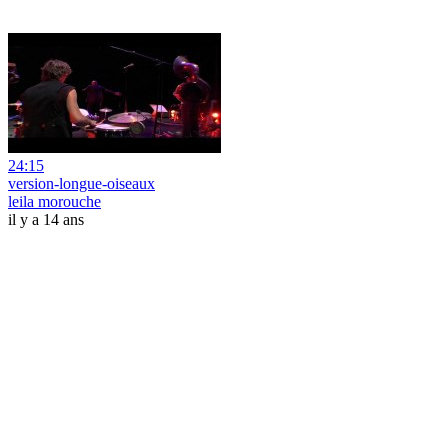
24:15
version-longue-oiseaux
leila morouche
il y a 14 ans