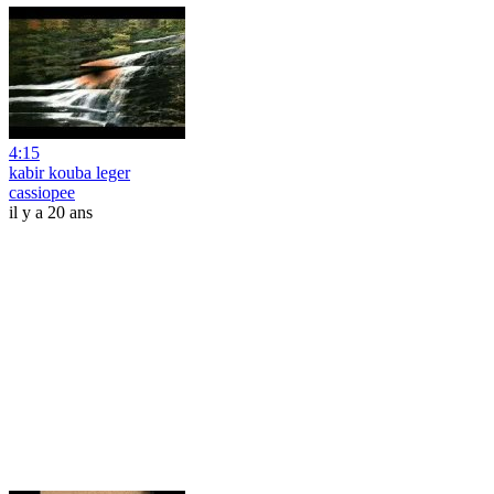
4:15
kabir kouba leger
cassiopee
il y a 20 ans