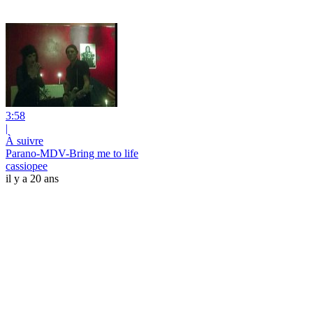
3:58
|
À suivre
Parano-MDV-Bring me to life
cassiopee
il y a 20 ans