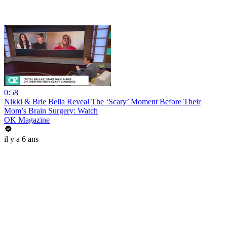
0:58
Nikki & Brie Bella Reveal The ‘Scary’ Moment Before Their
Mom’s Brain Surgery: Watch
OK Magazine
il y a 6 ans