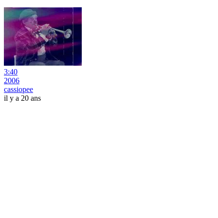
3:40
2006
cassiopee
il y a 20 ans