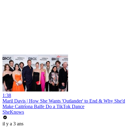
1:38
Maril Davis | How She Wants 'Outlander' to End & Why She'd
Make Caitríona Balfe Do a TikTok Dance
SheKnows
il y a 3 ans