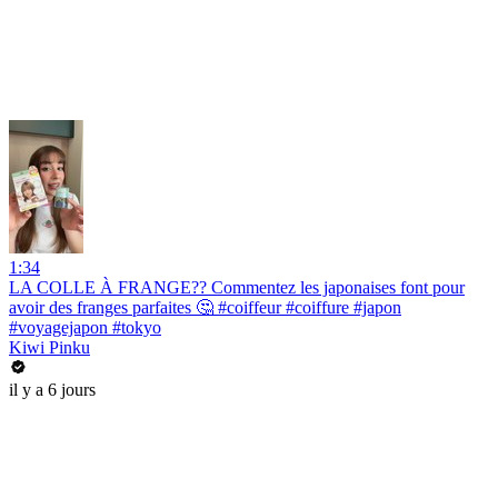
1:34
LA COLLE À FRANGE?? Commentez les japonaises font pour
avoir des franges parfaites 🤔 #coiffeur #coiffure #japon
#voyagejapon #tokyo
Kiwi Pinku
il y a 6 jours