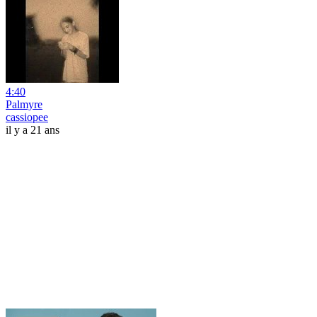
4:40
Palmyre
cassiopee
il y a 21 ans