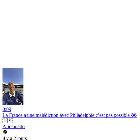
0:09
La France a une malédiction avec Philadelphie c’est pas possible 😭
🇺🇸
Aficionado
il y a 2 jours