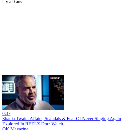
il y a 9 ans
0:37
Shania Twain: Affairs, Scandals & Fear Of Never Singing Again
Explored In REELZ Doc: Watch
OK Magazine