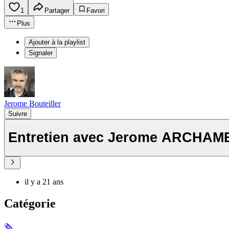
1
Partager
Favori
Plus
Ajouter à la playlist
Signaler
Jerome Bouteiller
Suivre
Entretien avec Jerome ARCHA
il y a 21 ans
Catégorie
🗞