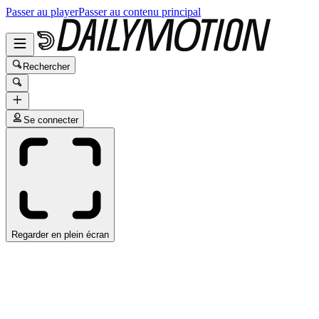
Passer au player
Passer au contenu principal
Rechercher
Se connecter
Regarder en plein écran