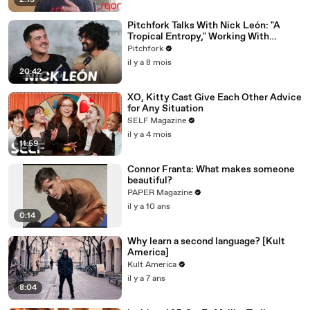
2:13
Pitchfork Talks With Nick León: "A
Tropical Entropy," Working With
Rosalía & Going Solo
Pitchfork
il y a 8 mois
20:42
XO, Kitty Cast Give Each Other Advice
for Any Situation
SELF Magazine
il y a 4 mois
11:59
Connor Franta: What makes someone
beautiful?
PAPER Magazine
il y a 10 ans
0:14
Why learn a second language? [Kult
America]
Kult America
il y a 7 ans
8:04