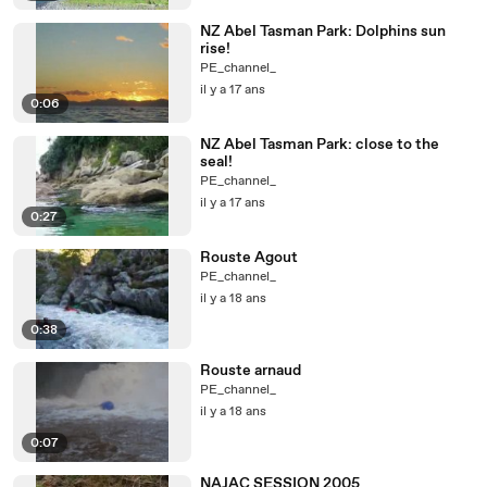
NZ Abel Tasman Park: Dolphins sun
rise!
PE_channel_
il y a 17 ans
0:06
NZ Abel Tasman Park: close to the
seal!
PE_channel_
il y a 17 ans
0:27
Rouste Agout
PE_channel_
il y a 18 ans
0:38
Rouste arnaud
PE_channel_
il y a 18 ans
0:07
NAJAC SESSION 2005