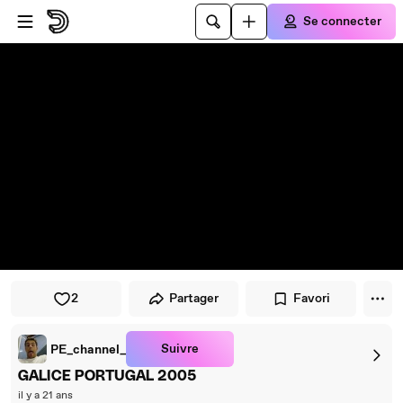
Passer au player
Passer au contenu principal
Se connecter
2
Partager
Favori
Suivre
PE_channel_
GALICE PORTUGAL 2005
il y a 21 ans