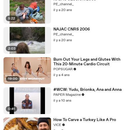
PE_channel_
il y a 20 ans
5:22
NAJAC CNRS 2006
PE_channel_
il y a 20 ans
2:03
Burn Out Your Legs and Glutes With
This 20-Minute Cardio Circuit
POPSUGAR
il y a 4 ans
19:00
#WCW: Yudu, Brionka, Ana and Anna
PAPER Magazine
il y a 10 ans
0:41
How To Carve a Turkey Like A Pro
VICE