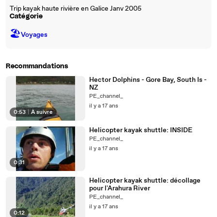
Trip kayak haute rivière en Galice Janv 2005
Catégorie
🏖
Voyages
Recommandations
Hector Dolphins - Gore Bay, South Is -
NZ
PE_channel_
il y a 17 ans
0:53
|
À suivre
Helicopter kayak shuttle: INSIDE
PE_channel_
il y a 17 ans
0:31
Helicopter kayak shuttle: décollage
pour l'Arahura River
PE_channel_
il y a 17 ans
0:12