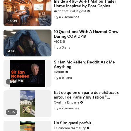
Inside a 465-Sq-Ft Malibu Trailer
Home Inspired by Boat Cabins
Architectural Digest
il y a 7 semaines
15:04
10 Questions With A Hazmat Crew
During COVID-19
VICE
il y a 6 ans
4:50
Sir Ian McKellen: Reddit Ask Me
Anything
Reddit
il y a 10 ans
11:49
Est ce qu’on en parle des châteaux
autour de Paris ? Invitation *
@dolceversailles
Cynthia Enparle
il y a 7 semaines
1:36
Un film quasi parfait !
Le cinéma d'Amaury