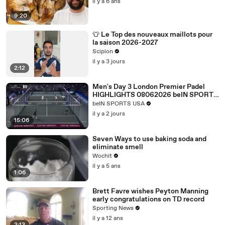
il y a 6 ans
9:20
👕 Le Top des nouveaux maillots pour
la saison 2026-2027
Scipion
il y a 3 jours
2:12
Men's Day 3 London Premier Padel
HIGHLIGHTS 08062026 beIN SPORTS
USA.mp4
beIN SPORTS USA
il y a 2 jours
15:06
Seven Ways to use baking soda and
eliminate smell
Wochit
il y a 5 ans
1:06
Brett Favre wishes Peyton Manning
early congratulations on TD record
Sporting News
il y a 12 ans