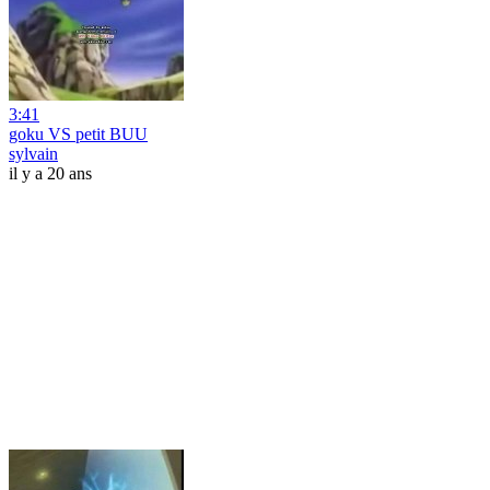
3:41
goku VS petit BUU
sylvain
il y a 20 ans