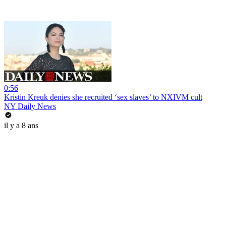
0:56
Kristin Kreuk denies she recruited ‘sex slaves’ to NXIVM cult
NY Daily News
il y a 8 ans