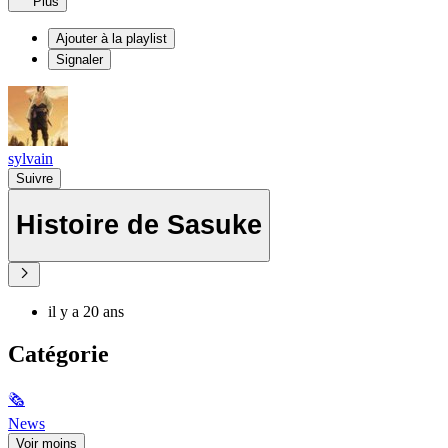
Plus
Ajouter à la playlist
Signaler
sylvain
Suivre
Histoire de Sasuke
il y a 20 ans
Catégorie
🗞
News
Voir moins