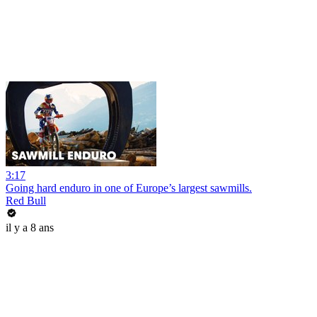
3:17
Going hard enduro in one of Europe’s largest sawmills.
Red Bull
il y a 8 ans