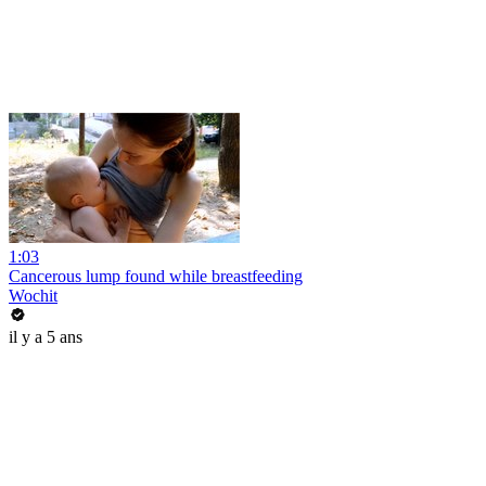
1:03
Cancerous lump found while breastfeeding
Wochit
il y a 5 ans