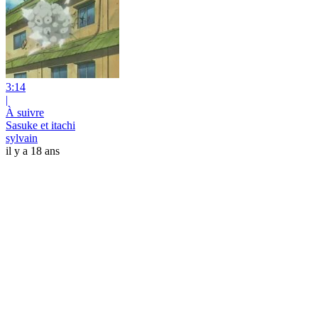
3:14
|
À suivre
Sasuke et itachi
sylvain
il y a 18 ans