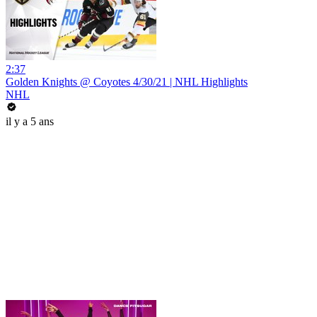
2:37
Golden Knights @ Coyotes 4/30/21 | NHL Highlights
NHL
il y a 5 ans