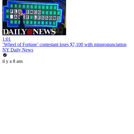
1:01
‘Wheel of Fortune’ contestant loses $7,100 with mispronunciation
NY Daily News
il y a 8 ans